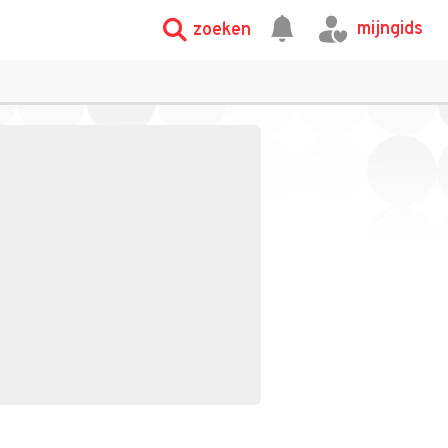
mijngids
zoeken