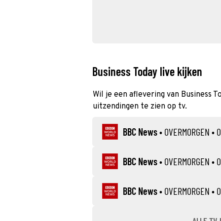
Business Today live kijken
Wil je een aflevering van Business T
uitzendingen te zien op tv.
BBC News
•
OVERMORGEN
• 0
BBC News
•
OVERMORGEN
• 0
BBC News
•
OVERMORGEN
• 0
ALLE TV-