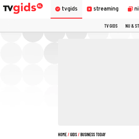
tvgids
streaming
n
TV GIDS
NU & S
HOME
GIDS
BUSINESS TODAY