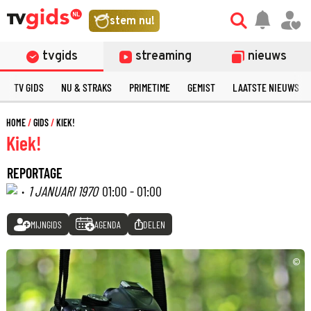
stem nu!
tvgids
streaming
nieuws
TV GIDS
NU & STRAKS
PRIMETIME
GEMIST
LAATSTE NIEUWS
HOME
GIDS
KIEK!
Kiek!
REPORTAGE
·
1 JANUARI 1970
01:00 - 01:00
MIJNGIDS
AGENDA
DELEN
©