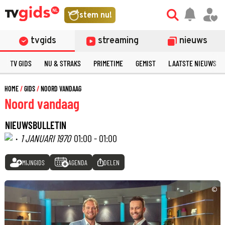
stem nu!
tvgids
streaming
nieuws
TV GIDS
NU & STRAKS
PRIMETIME
GEMIST
LAATSTE NIEUWS
HOME
GIDS
NOORD VANDAAG
Noord vandaag
NIEUWSBULLETIN
·
1 JANUARI 1970
01:00 - 01:00
MIJNGIDS
AGENDA
DELEN
©