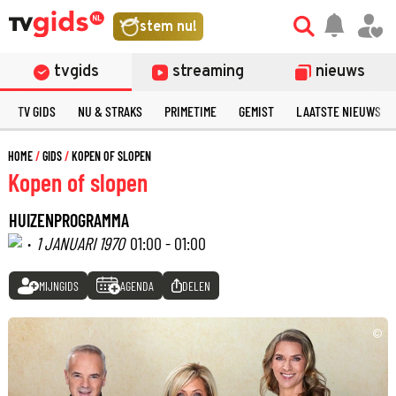
stem nu!
tvgids
streaming
nieuws
TV GIDS
NU & STRAKS
PRIMETIME
GEMIST
LAATSTE NIEUWS
HOME
GIDS
KOPEN OF SLOPEN
Kopen of slopen
HUIZENPROGRAMMA
·
1 JANUARI 1970
01:00 - 01:00
MIJNGIDS
AGENDA
DELEN
©