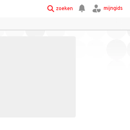
mijngids
zoeken