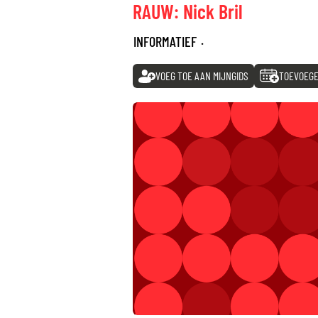
RAUW: Nick Bril
INFORMATIEF
·
VOEG TOE AAN MIJNGIDS
TOEVOEGE