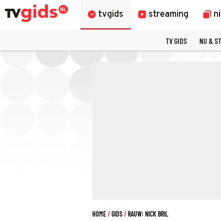
tvgids
streaming
n
TV GIDS
NU & S
HOME
GIDS
RAUW: NICK BRIL