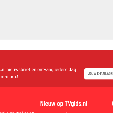
ds.nl nieuwsbrief en ontvang iedere dag
w mailbox!
Nieuw op TVgids.nl