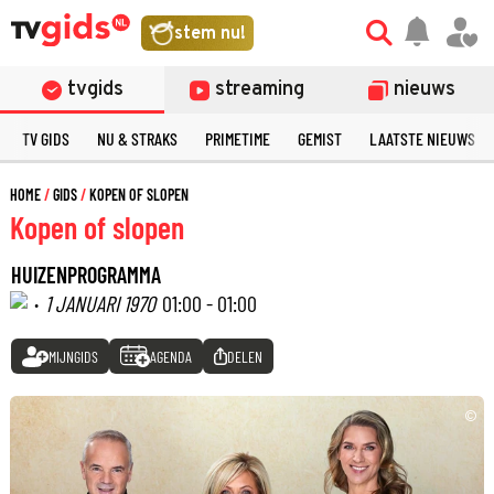
stem nu!
tvgids
streaming
nieuws
TV GIDS
NU & STRAKS
PRIMETIME
GEMIST
LAATSTE NIEUWS
HOME
GIDS
KOPEN OF SLOPEN
Kopen of slopen
HUIZENPROGRAMMA
·
1 JANUARI 1970
01:00 - 01:00
MIJNGIDS
AGENDA
DELEN
©