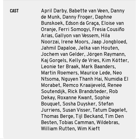
CAST
April Darby, Babette van Veen, Danny
de Munk, Danny Froger, Daphne
Bunskoek, Edson da Graça, Eloise van
Oranje, Ferri Somogyi, Fresia Cousiño
Arias, Gallyon van Vessem, Hila
Noorzai, Irene Moors, Jaap Jongbloed,
Jahmil Dapaloe, Jelka van Houten,
Jochem van Gelder, Jörgen Raymann,
Kaj Gorgels, Kelly de Vries, Kim Kötter,
Leonie ter Braak, Mark Baanders,
Martin Roemers, Maurice Lede, Neo
Ntsoma, Nguyen Thanh Hai, Numidia El
Morabet, Remco Kraaijeveld, Renee
Soutendijk, Rick Brandsteder, Rob
Dekay, Roxanne Kwant, Sophie
Bouquet, Sosha Duysker, Stefan
Jurriens, Susan Visser, Tatum Dagelet,
Thomas Berge, Tijl Beckand, Tim Den
Besten, Tobias Camman, Wildebras,
William Rutten, Wim Kieft