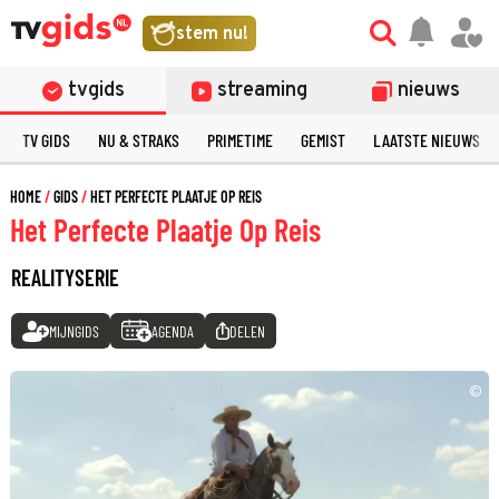
stem nu!
tvgids
streaming
nieuws
TV GIDS
NU & STRAKS
PRIMETIME
GEMIST
LAATSTE NIEUWS
HOME
GIDS
HET PERFECTE PLAATJE OP REIS
Het Perfecte Plaatje Op Reis
REALITYSERIE
MIJNGIDS
AGENDA
DELEN
©