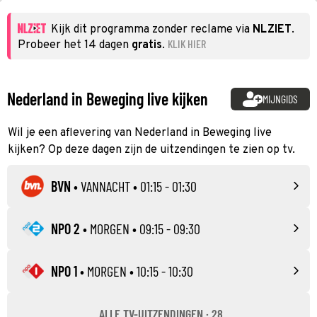
Kijk dit programma zonder reclame via
NLZIET
.
KLIK HIER
Probeer het 14 dagen
gratis
.
Nederland in Beweging live kijken
MIJNGIDS
Wil je een aflevering van Nederland in Beweging live
kijken? Op deze dagen zijn de uitzendingen te zien op tv.
BVN
•
VANNACHT
• 01:15 - 01:30
NPO 2
•
MORGEN
• 09:15 - 09:30
NPO 1
•
MORGEN
• 10:15 - 10:30
ALLE TV-UITZENDINGEN · 28