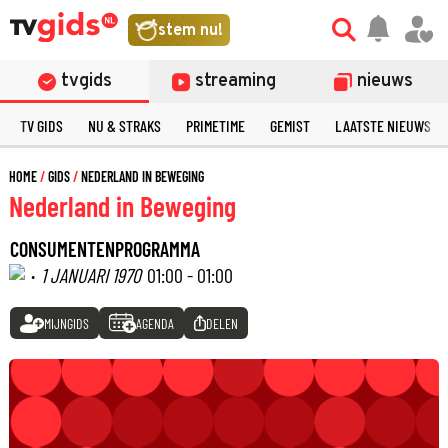
stem nu!
tvgids
streaming
nieuws
TV GIDS
NU & STRAKS
PRIMETIME
GEMIST
LAATSTE NIEUWS
HOME
GIDS
NEDERLAND IN BEWEGING
Nederland in Beweging
CONSUMENTENPROGRAMMA
·
1 JANUARI 1970
01:00 - 01:00
MIJNGIDS
AGENDA
DELEN