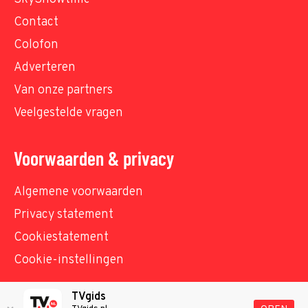
Contact
Colofon
Adverteren
Van onze partners
Veelgestelde vragen
Voorwaarden & privacy
Algemene voorwaarden
Privacy statement
Cookiestatement
Cookie-instellingen
TVgids
© TVgids.nl 2026 - All rights reserved. No text and