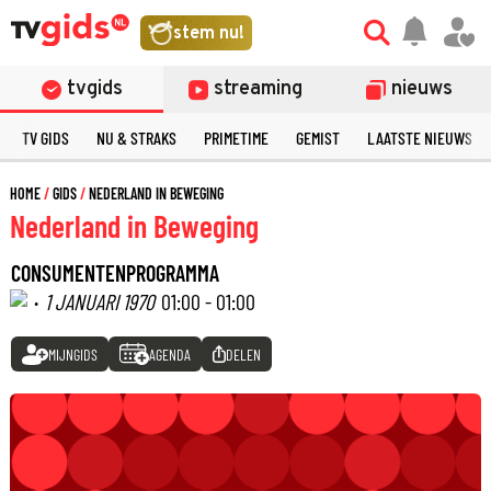
stem nu!
tvgids
streaming
nieuws
TV GIDS
NU & STRAKS
PRIMETIME
GEMIST
LAATSTE NIEUWS
HOME
GIDS
NEDERLAND IN BEWEGING
Nederland in Beweging
CONSUMENTENPROGRAMMA
·
1 JANUARI 1970
01:00 - 01:00
MIJNGIDS
AGENDA
DELEN