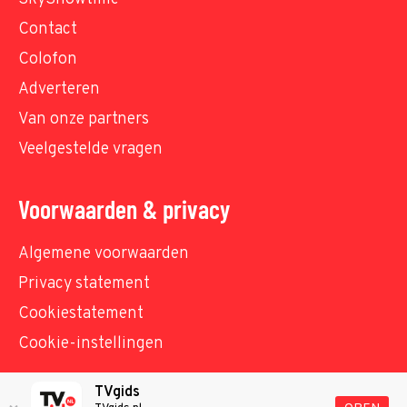
Contact
Colofon
Adverteren
Van onze partners
Veelgestelde vragen
Voorwaarden & privacy
Algemene voorwaarden
Privacy statement
Cookiestatement
Cookie-instellingen
TVgids
© TVgids.nl 2026 - All rights reserved. No text and