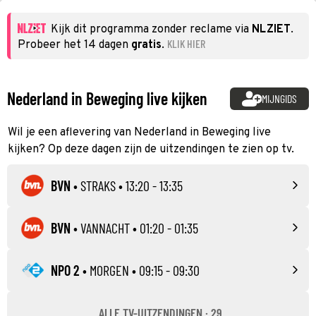
Kijk dit programma zonder reclame via
NLZIET
.
KLIK HIER
Probeer het 14 dagen
gratis
.
Nederland in Beweging live kijken
MIJNGIDS
Wil je een aflevering van Nederland in Beweging live
kijken? Op deze dagen zijn de uitzendingen te zien op tv.
BVN
•
STRAKS
• 13:20 - 13:35
BVN
•
VANNACHT
• 01:20 - 01:35
NPO 2
•
MORGEN
• 09:15 - 09:30
ALLE TV-UITZENDINGEN · 29