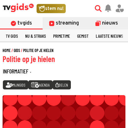
stem nu!
tvgids
streaming
nieuws
TV GIDS
NU & STRAKS
PRIMETIME
GEMIST
LAATSTE NIEUWS
HOME
GIDS
POLITIE OP JE HIELEN
Politie op je hielen
INFORMATIEF
·
MIJNGIDS
AGENDA
DELEN