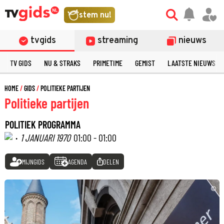
stem nu!
tvgids
streaming
nieuws
TV GIDS
NU & STRAKS
PRIMETIME
GEMIST
LAATSTE NIEUWS
HOME
GIDS
POLITIEKE PARTIJEN
Politieke partijen
POLITIEK PROGRAMMA
·
1 JANUARI 1970
01:00 - 01:00
MIJNGIDS
AGENDA
DELEN
©