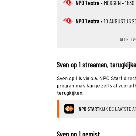
NPO 1 extra
•
MORGEN
• 11:30
NPO 1 extra
•
10 AUGUSTUS 2
ALLE TV
Sven op 1 streamen, terugkijke
Sven op 1 is via o.a. NPO Start dire
programma’s kun je zelfs al vooruitk
terugkijken.
NPO START
KIJK DE LAATSTE A
Sven op 1 gemist