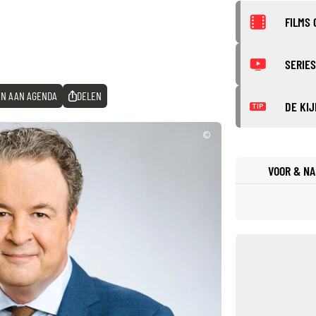
FILMS 
SERIES
N AAN AGENDA
DELEN
DE KIJ
TIP
©
VOOR & NA