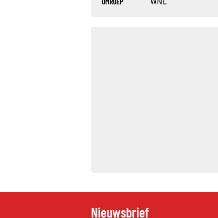
OMROEP
WNL
Nieuwsbrief