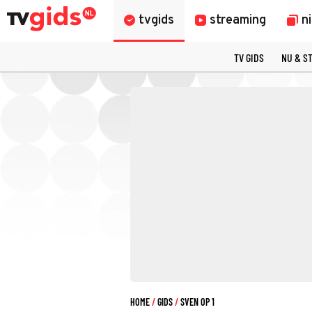
tvgids
streaming
n
TV GIDS
NU & S
HOME
GIDS
SVEN OP 1