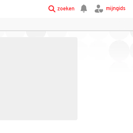
mijngids
zoeken