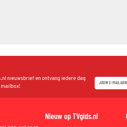
ds.nl nieuwsbrief en ontvang iedere dag
w mailbox!
Nieuw op TVgids.nl