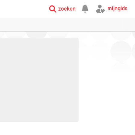
mijngids
zoeken