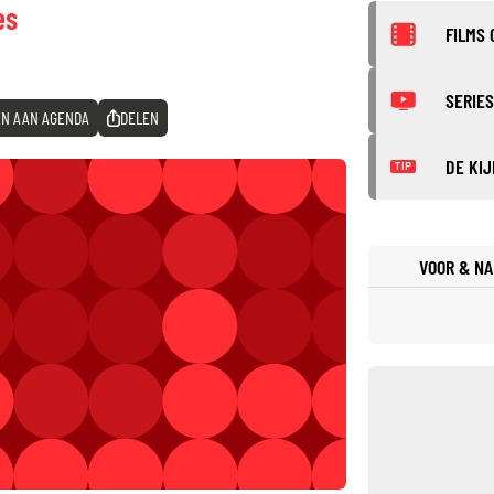
es
FILMS 
SERIES
N AAN AGENDA
DELEN
DE KIJ
TIP
VOOR & NA