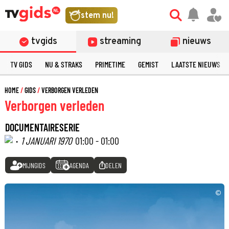
stem nu!
tvgids
streaming
nieuws
TV GIDS
NU & STRAKS
PRIMETIME
GEMIST
LAATSTE NIEUWS
HOME
GIDS
VERBORGEN VERLEDEN
Verborgen verleden
DOCUMENTAIRESERIE
·
1 JANUARI 1970
01:00 - 01:00
MIJNGIDS
AGENDA
DELEN
©