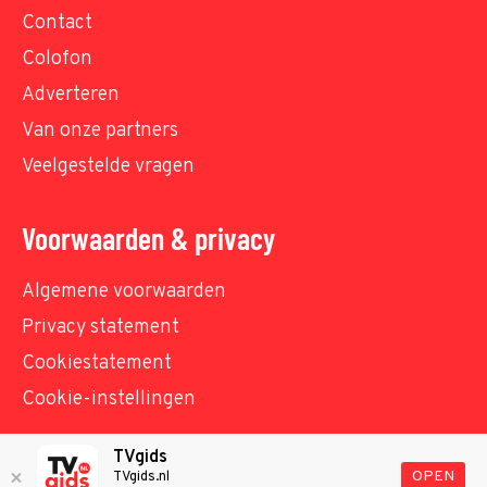
Contact
Colofon
Adverteren
Van onze partners
Veelgestelde vragen
Voorwaarden & privacy
Algemene voorwaarden
Privacy statement
Cookiestatement
Cookie-instellingen
TVgids
© TVgids.nl 2026 - All rights reserved. No text and
OPEN
TVgids.nl