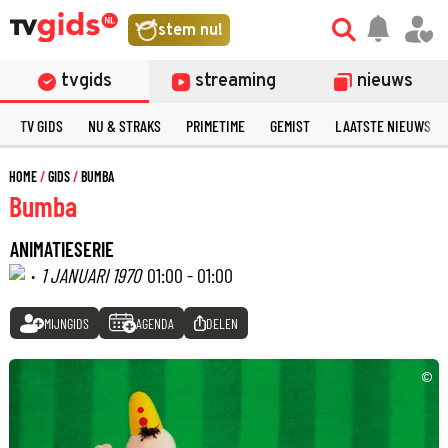
stem nu!
tvgids
streaming
nieuws
TV GIDS
NU & STRAKS
PRIMETIME
GEMIST
LAATSTE NIEUWS
HOME
GIDS
BUMBA
Bumba
ANIMATIESERIE
·
1 JANUARI 1970
01:00 - 01:00
MIJNGIDS
AGENDA
DELEN
©