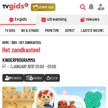
stem nu!
tvgids
streaming
nieuws
TV GIDS
NU & STRAKS
PRIMETIME
GEMIST
LAATSTE NIEUWS
HOME
GIDS
HET ZANDKASTEEL
Het zandkasteel
KINDERPROGRAMMA
·
1 JANUARI 1970
01:00 - 01:00
MIJNGIDS
AGENDA
DELEN
©