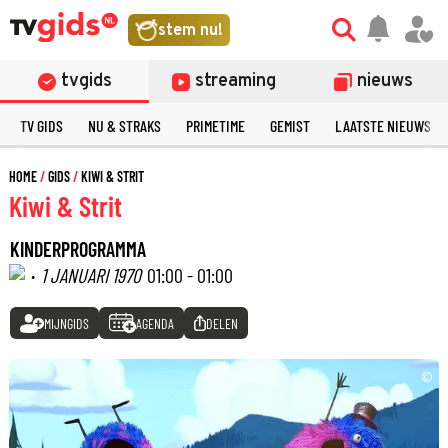
stem nu!
tvgids
streaming
nieuws
TV GIDS
NU & STRAKS
PRIMETIME
GEMIST
LAATSTE NIEUWS
HOME
GIDS
KIWI & STRIT
Kiwi & Strit
KINDERPROGRAMMA
·
1 JANUARI 1970
01:00 - 01:00
MIJNGIDS
AGENDA
DELEN
©