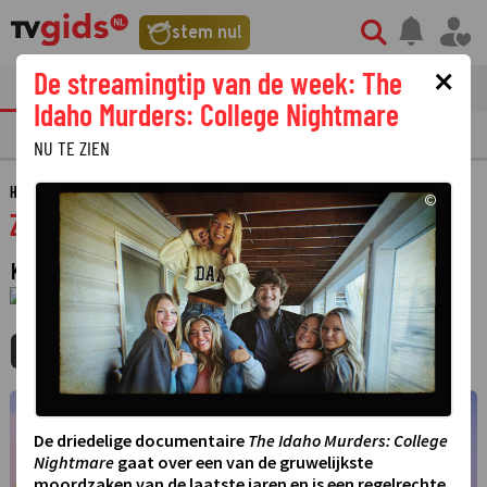
stem nu!
×
De streamingtip van de week: The
tvgids
streaming
nieuws
Idaho Murders: College Nightmare
TV GIDS
NU & STRAKS
PRIMETIME
GEMIST
LAATSTE NIEUWS
NU TE ZIEN
HOME
GIDS
ZIN IN ZAPPELIN
©
Zin in Zappelin
KINDERPROGRAMMA
·
1 JANUARI 1970
01:00 - 01:00
MIJNGIDS
AGENDA
DELEN
©
De driedelige documentaire
The Idaho Murders: College
Nightmare
gaat over een van de gruwelijkste
moordzaken van de laatste jaren en is een regelrechte