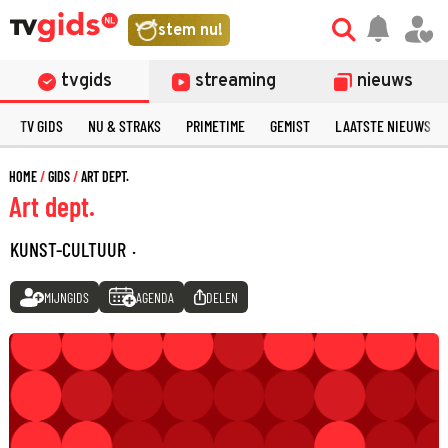
stem nu!
tvgids
streaming
nieuws
TV GIDS
NU & STRAKS
PRIMETIME
GEMIST
LAATSTE NIEUWS
HOME
GIDS
ART DEPT.
Art dept.
KUNST-CULTUUR
·
MIJNGIDS
AGENDA
DELEN