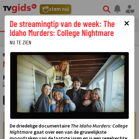
stem nu!
×
De streamingtip van de week: The
tvgids
streaming
nieuws
Idaho Murders: College Nightmare
TV GIDS
NU & STRAKS
PRIMETIME
GEMIST
LAATSTE NIEUWS
NU TE ZIEN
HOME
GIDS
NU TE ZIEN!
©
Nu te zien!
KUNSTPROGRAMMA
·
1 JANUARI 1970
01:00 - 01:00
MIJNGIDS
AGENDA
DELEN
©
De driedelige documentaire
The Idaho Murders: College
Nightmare
gaat over een van de gruwelijkste
moordzaken van de laatste jaren en is een regelrechte