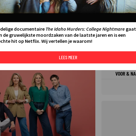
FILMS 
SERIES
edelige documentaire
The Idaho Murders: College Nightmare
gaat
n de gruwelijkste moordzaken van de laatste jaren en is een
chte hit op Netflix. Wij vertellen je waarom!
N AAN AGENDA
DELEN
DE KIJ
TIP
LEES MEER
©
VOOR & NA