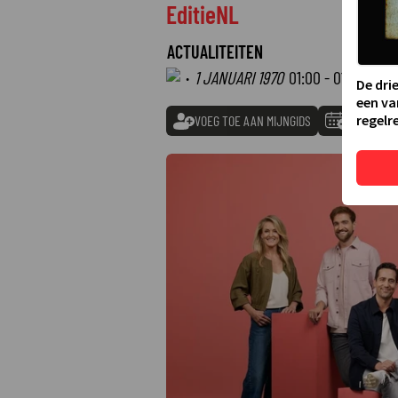
EditieNL
ACTUALITEITEN
·
1 JANUARI 1970
01:00 - 01:00
De dri
een va
regelre
VOEG TOE AAN MIJNGIDS
TOEVOEGE