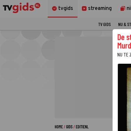
tvgids
streaming
n
TV GIDS
NU & S
De s
Murd
NU TE 
HOME
GIDS
EDITIENL