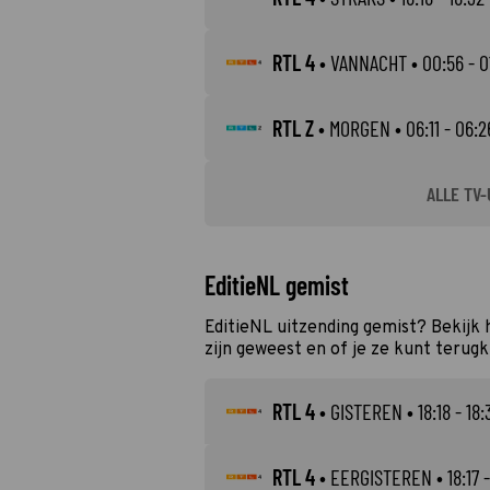
RTL 4
•
VANNACHT
• 00:56 - 0
RTL Z
•
MORGEN
• 06:11 - 06:2
ALLE TV-
EditieNL gemist
EditieNL uitzending gemist? Bekijk
zijn geweest en of je ze kunt terugk
RTL 4
•
GISTEREN
• 18:18 - 18:
RTL 4
•
EERGISTEREN
• 18:17 