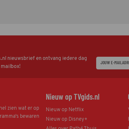
ds.nl nieuwsbrief en ontvang iedere dag
w mailbox!
Nieuw op TVgids.nl
nel zien wat er op
Nieuw op Netflix
ogramma's bewaren
Nieuw op Disney+
Alles over Pathé Thuis