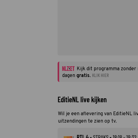
Kijk dit programma zonder
KLIK HIER
dagen
gratis
.
EditieNL live kijken
Wil je een aflevering van EditieNL l
uitzendingen te zien op tv.
RTL 4
•
STRAKS
• 18:18 - 18:32