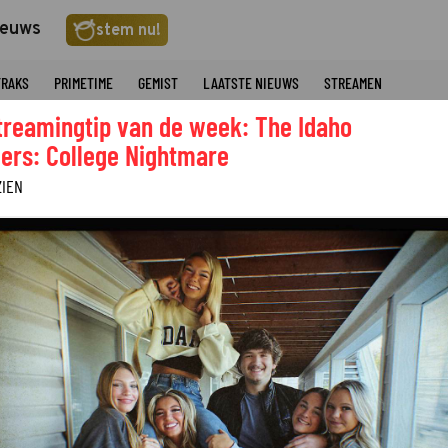
ieuws
stem nu!
TRAKS
PRIMETIME
GEMIST
LAATSTE NIEUWS
STREAMEN
treamingtip van de week: The Idaho
ers: College Nightmare
ZIEN