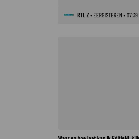
RTL Z
•
EERGISTEREN
• 07:39
Waar en hoe laat kan ik EditieNL ki