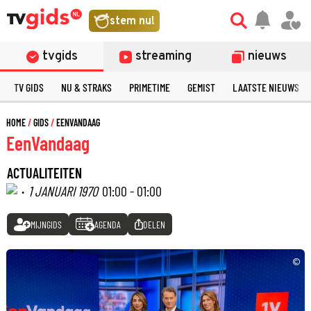
stem nu!
tvgids
streaming
nieuws
TV GIDS
NU & STRAKS
PRIMETIME
GEMIST
LAATSTE NIEUWS
HOME
GIDS
EENVANDAAG
EenVandaag
ACTUALITEITEN
·
1 JANUARI 1970
01:00 - 01:00
MIJNGIDS
AGENDA
DELEN
©