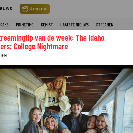
ieuws
stem nu!
TRAKS
PRIMETIME
GEMIST
LAATSTE NIEUWS
STREAMEN
treamingtip van de week: The Idaho
ers: College Nightmare
ZIEN