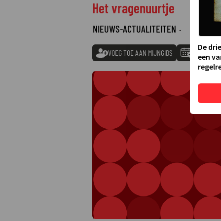
Het vragenuurtje
NIEUWS-ACTUALITEITEN
·
De dri
VOEG TOE AAN MIJNGIDS
TOEVOEGE
een va
regelre