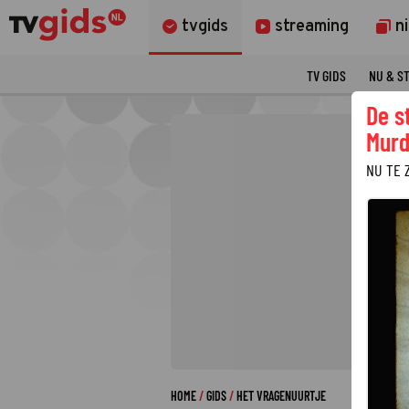
tvgids
streaming
n
TV GIDS
NU & S
De s
Murd
NU TE 
HOME
GIDS
HET VRAGENUURTJE