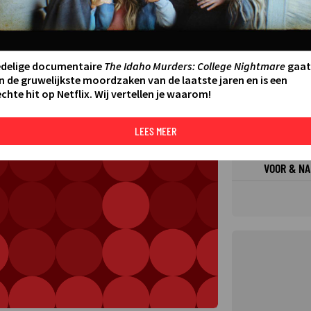
FILMS 
SERIES
edelige documentaire
The Idaho Murders: College Nightmare
gaat
N AAN AGENDA
DELEN
n de gruwelijkste moordzaken van de laatste jaren en is een
chte hit op Netflix. Wij vertellen je waarom!
DE KIJ
TIP
LEES MEER
VOOR & NA