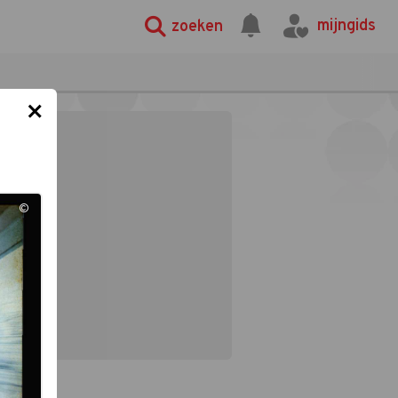
mijngids
zoeken
×
©