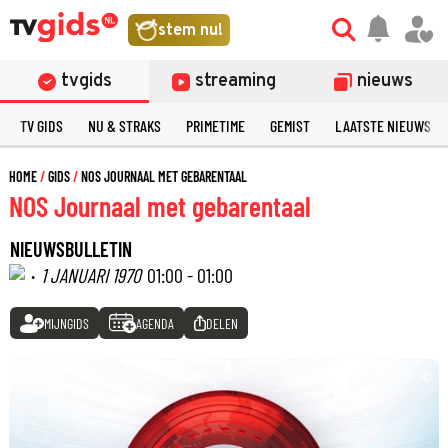
stem nu!
tvgids
streaming
nieuws
TV GIDS
NU & STRAKS
PRIMETIME
GEMIST
LAATSTE NIEUWS
HOME
GIDS
NOS JOURNAAL MET GEBARENTAAL
NOS Journaal met gebarentaal
NIEUWSBULLETIN
·
1 JANUARI 1970
01:00 - 01:00
MIJNGIDS
AGENDA
DELEN
©