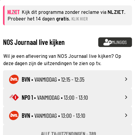
Kijk dit programma zonder reclame via
NLZIET
.
KLIK HIER
Probeer het 14 dagen
gratis
.
NOS Journaal live kijken
MIJNGIDS
Wil je een aflevering van NOS Journaal live kijken? Op
deze dagen zijn de uitzendingen te zien op tv.
BVN
•
VANMIDDAG
• 12:15 - 12:35
NPO 1
•
VANMIDDAG
• 13:00 - 13:10
BVN
•
VANMIDDAG
• 13:00 - 13:10
ALLE TV-UITZENDINGEN · 389