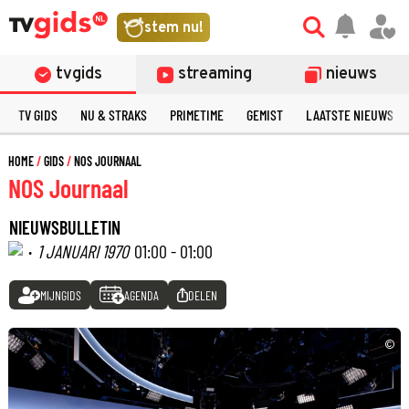
stem nu!
tvgids
streaming
nieuws
TV GIDS
NU & STRAKS
PRIMETIME
GEMIST
LAATSTE NIEUWS
HOME
GIDS
NOS JOURNAAL
NOS Journaal
NIEUWSBULLETIN
·
1 JANUARI 1970
01:00 - 01:00
MIJNGIDS
AGENDA
DELEN
©