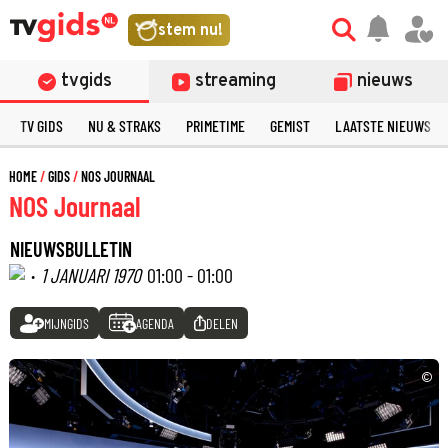
stem nu!
tvgids
streaming
nieuws
TV GIDS
NU & STRAKS
PRIMETIME
GEMIST
LAATSTE NIEUWS
HOME
GIDS
NOS JOURNAAL
NOS Journaal
NIEUWSBULLETIN
·
1 JANUARI 1970
01:00 - 01:00
MIJNGIDS
AGENDA
DELEN
©