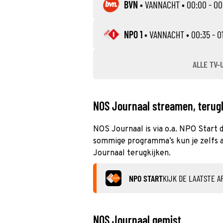
BVN
•
VANNACHT
• 00:00 - 00
NPO 1
•
VANNACHT
• 00:35 - 0
ALLE TV-
NOS Journaal streamen, terugk
NOS Journaal is via o.a. NPO Start d
sommige programma’s kun je zelfs al
Journaal terugkijken.
NPO START
KIJK DE LAATSTE A
NOS Journaal gemist