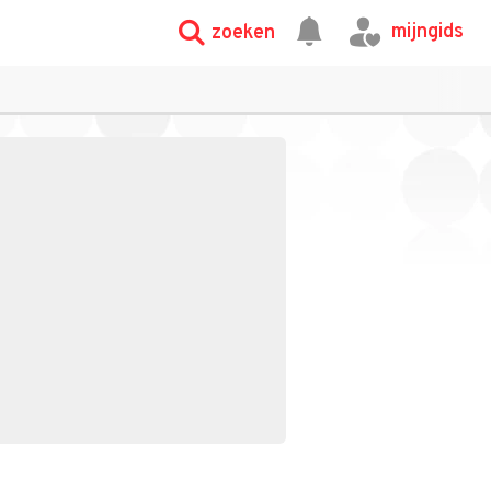
mijngids
zoeken