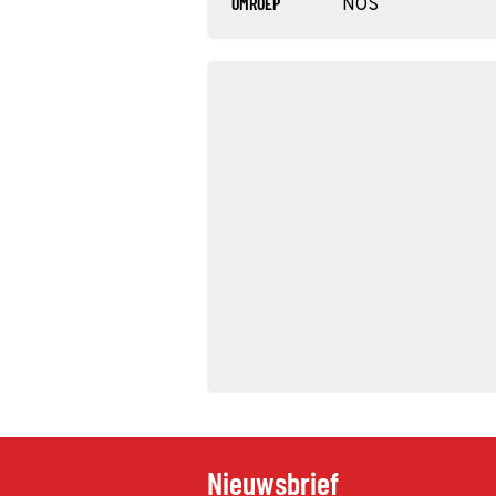
OMROEP
NOS
Nieuwsbrief