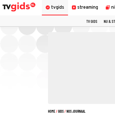
tvgids
streaming
n
TV GIDS
NU & S
HOME
GIDS
NOS JOURNAAL