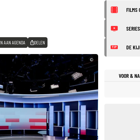
FILMS 
SERIES
N AAN AGENDA
DELEN
DE KIJ
TIP
©
VOOR & NA