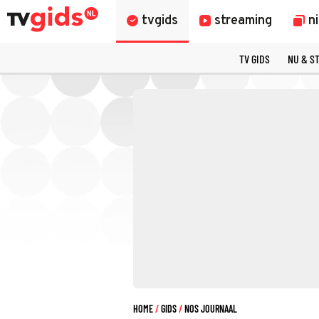
tvgids
streaming
n
TV GIDS
NU & S
HOME
GIDS
NOS JOURNAAL