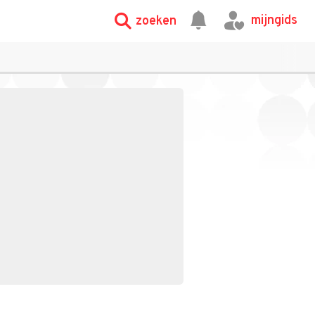
mijngids
zoeken