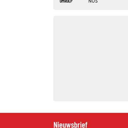
OMROEP
NOS
Nieuwsbrief