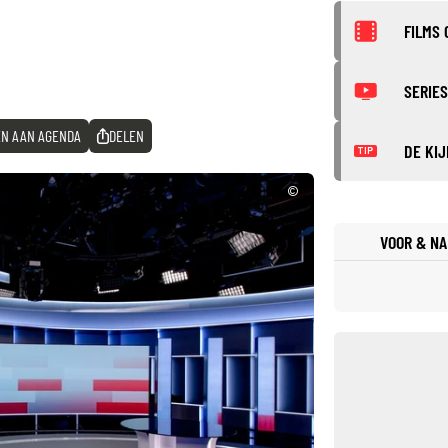
FILMS 
SERIES
N AAN AGENDA
DELEN
DE KIJ
TIP
©
VOOR & NA