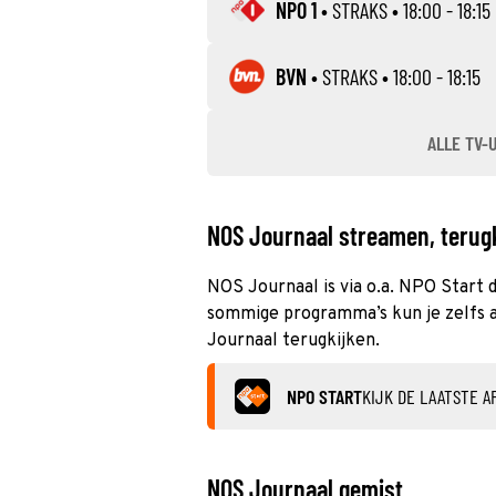
NPO 1
•
STRAKS
• 18:00 - 18:15
BVN
•
STRAKS
• 18:00 - 18:15
ALLE TV-
NOS Journaal streamen, terugk
NOS Journaal is via o.a. NPO Start d
sommige programma’s kun je zelfs al
Journaal terugkijken.
NPO START
KIJK DE LAATSTE A
NOS Journaal gemist