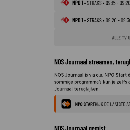
NPO 1
•
STRAKS
• 09:15 - 09:2
NPO 1
•
STRAKS
• 09:20 - 09:3
ALLE TV-
NOS Journaal streamen, terugk
NOS Journaal is via o.a. NPO Start d
sommige programma’s kun je zelfs al
Journaal terugkijken.
NPO START
KIJK DE LAATSTE A
NOS Journaal gemist