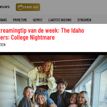
ieuws
stem nu!
TRAKS
PRIMETIME
GEMIST
LAATSTE NIEUWS
STREAMEN
treamingtip van de week: The Idaho
ers: College Nightmare
ZIEN