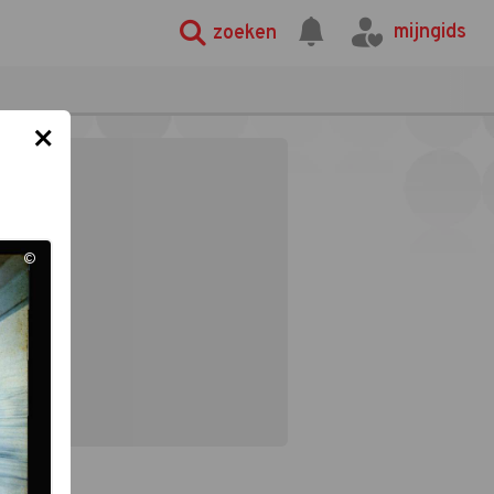
mijngids
zoeken
×
©