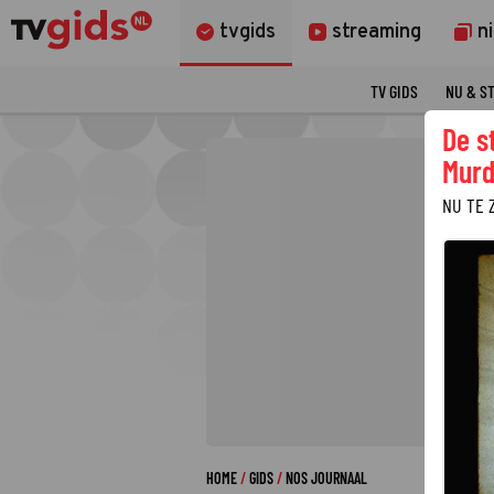
tvgids
streaming
n
TV GIDS
NU & S
De s
Murd
NU TE 
HOME
GIDS
NOS JOURNAAL