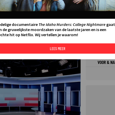
FILMS 
SERIES
edelige documentaire
The Idaho Murders: College Nightmare
gaat
n de gruwelijkste moordzaken van de laatste jaren en is een
chte hit op Netflix. Wij vertellen je waarom!
N AAN AGENDA
DELEN
DE KIJ
TIP
LEES MEER
©
VOOR & NA