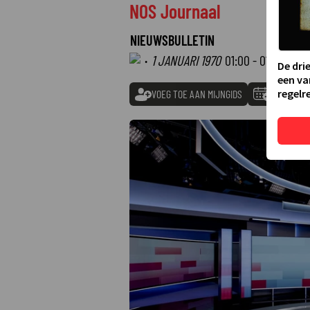
NOS Journaal
NIEUWSBULLETIN
·
1 JANUARI 1970
01:00 - 01:00
De dri
een va
regelre
VOEG TOE AAN MIJNGIDS
TOEVOEGE