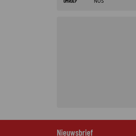
OMROEP
NOS
Nieuwsbrief