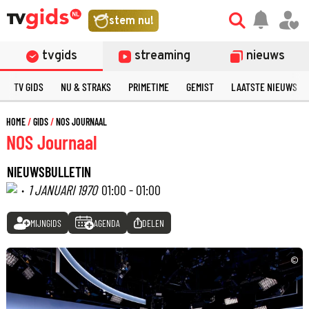
stem nu!
tvgids
streaming
nieuws
TV GIDS
NU & STRAKS
PRIMETIME
GEMIST
LAATSTE NIEUWS
HOME
GIDS
NOS JOURNAAL
NOS Journaal
NIEUWSBULLETIN
·
1 JANUARI 1970
01:00 - 01:00
MIJNGIDS
AGENDA
DELEN
©