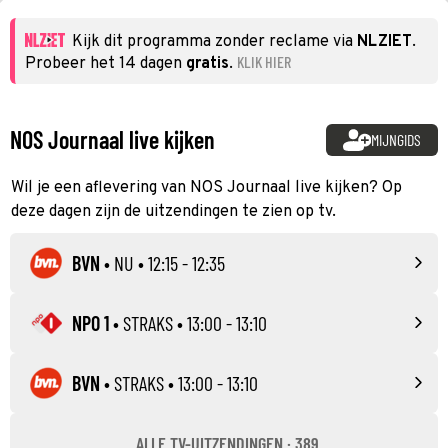
Kijk dit programma zonder reclame via
NLZIET
.
KLIK HIER
Probeer het 14 dagen
gratis
.
NOS Journaal live kijken
MIJNGIDS
Wil je een aflevering van NOS Journaal live kijken? Op
deze dagen zijn de uitzendingen te zien op tv.
BVN
•
NU
• 12:15 - 12:35
NPO 1
•
STRAKS
• 13:00 - 13:10
BVN
•
STRAKS
• 13:00 - 13:10
ALLE TV-UITZENDINGEN · 389