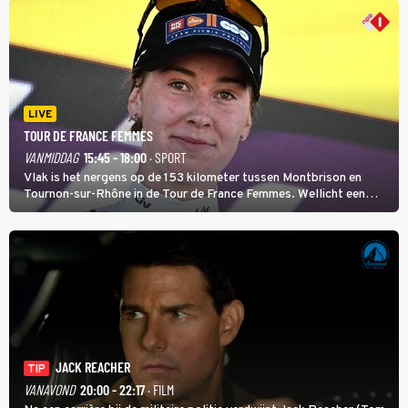
LIVE
TOUR DE FRANCE FEMMES
VANMIDDAG
15:45 - 18:00
· SPORT
Vlak is het nergens op de 153 kilometer tussen Montbrison en
Tournon-sur-Rhône in de Tour de France Femmes. Wellicht een
kans voor Nienke Vinke, die vorig jaar de witte trui won.
JACK REACHER
TIP
VANAVOND
20:00 - 22:17
· FILM