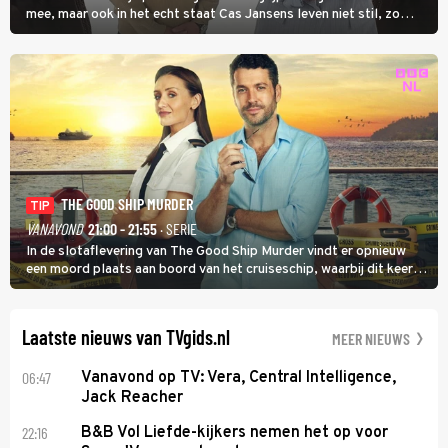
mee, maar ook in het echt staat Cas Jansens leven niet stil, zo
vertelt hij in Adieu! Volgende Kaart.
THE GOOD SHIP MURDER
TIP
VANAVOND
21:00 - 21:55
· SERIE
In de slotaflevering van The Good Ship Murder vindt er opnieuw
een moord plaats aan boord van het cruiseschip, waarbij dit keer
een bemanningslid het slachtoffer is en kapitein Marlowe de dader
lijkt te zijn.
Laatste nieuws van TVgids.nl
MEER NIEUWS
06:47
Vanavond op TV: Vera, Central Intelligence,
Jack Reacher
22:16
B&B Vol Liefde-kijkers nemen het op voor