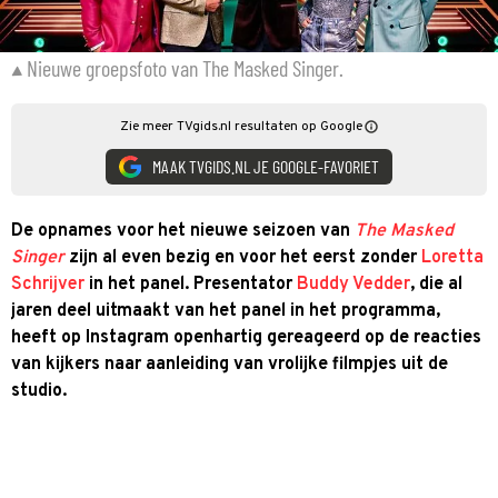
Nieuwe groepsfoto van The Masked Singer.
Zie meer TVgids.nl resultaten op Google
MAAK TVGIDS.NL JE GOOGLE-FAVORIET
De opnames voor het nieuwe seizoen van
The Masked
Singer
zijn al even bezig en voor het eerst zonder
Loretta
Schrijver
in het panel. Presentator
Buddy Vedder
, die al
jaren deel uitmaakt van het panel in het programma,
heeft op Instagram openhartig gereageerd op de reacties
van kijkers naar aanleiding van vrolijke filmpjes uit de
studio.