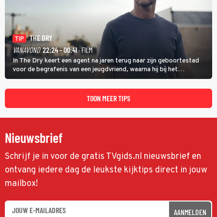
THE DRY
TIP
VANAVOND
22:24 - 00:41
· FILM
In The Dry keert een agent na jaren terug naar zijn geboortestad
voor de begrafenis van een jeugdvriend, waarna hij bij het
onderzoeken van diens dood een verband begint te vermoeden
met een oude zaak.
TOON MEER TIPS
Nieuwsbrief
Schrijf je in voor de gratis TVgids.nl nieuwsbrief en
ontvang iedere dag de leukste kijktips direct in jouw
mailbox!
AANMELDEN