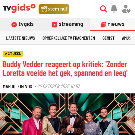
stem nu!
tvgids
streaming
nieuws
LAATSTE NIEUWS
OPMERKELIJKE TV FRAGMENTEN
GEMIST
AMUSE
ACTUEEL
Buddy Vedder reageert op kritiek: 'Zonder
Loretta voelde het gek, spannend en leeg'
MARJOLEIN VOS
24 OKTOBER 2025 10:57
·
©