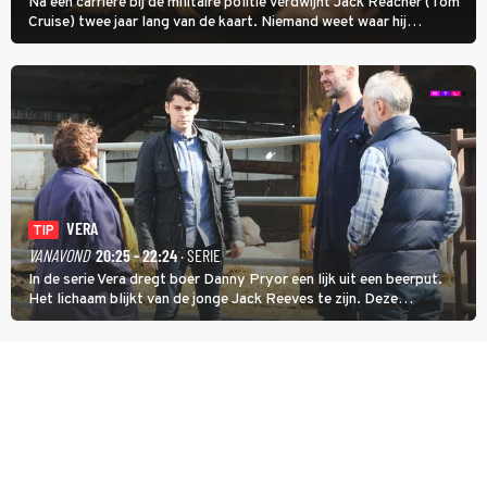
Na een carrière bij de militaire politie verdwijnt Jack Reacher (Tom
Cruise) twee jaar lang van de kaart. Niemand weet waar hij
uithangt, totdat moordverdachte James Barr naar hem vraagt.
VERA
TIP
VANAVOND
20:25 - 22:24
· SERIE
In de serie Vera dregt boer Danny Pryor een lijk uit een beerput.
Het lichaam blijkt van de jonge Jack Reeves te zijn. Deze
homoseksuele woonwagenbewoner had gebroken met zijn familie
en verliet het kamp met slaande ruzie.