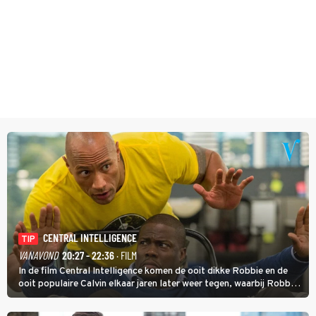
CENTRAL INTELLIGENCE
TIP
VANAVOND
20:27 - 22:36
· FILM
In de film Central Intelligence komen de ooit dikke Robbie en de
ooit populaire Calvin elkaar jaren later weer tegen, waarbij Robbie,
inmiddels supergespierd en werkzaam voor de CIA, Calvins hulp
goed kan gebruiken.