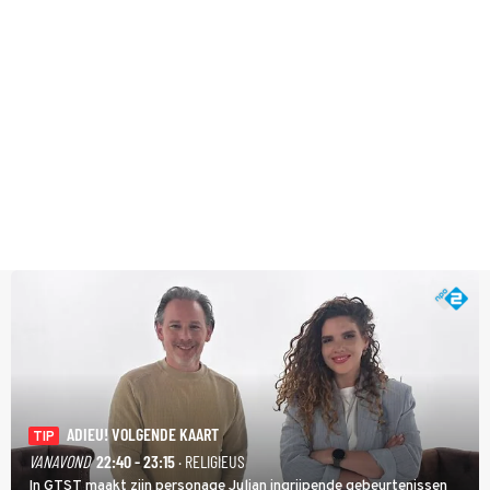
ADIEU! VOLGENDE KAART
TIP
VANAVOND
22:40 - 23:15
· RELIGIEUS
In GTST maakt zijn personage Julian ingrijpende gebeurtenissen