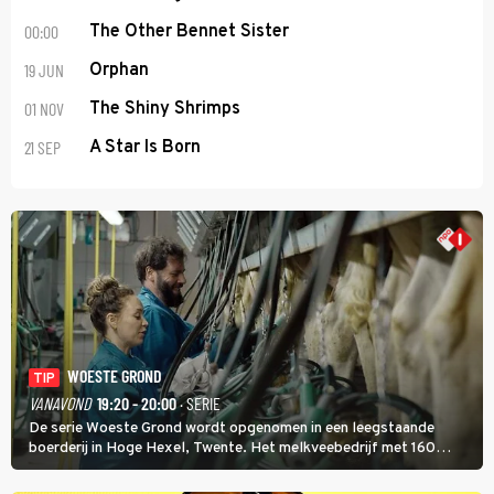
00:00
The Other Bennet Sister
19 JUN
Orphan
01 NOV
The Shiny Shrimps
21 SEP
A Star Is Born
WOESTE GROND
TIP
VANAVOND
19:20 - 20:00
· SERIE
De serie Woeste Grond wordt opgenomen in een leegstaande
boerderij in Hoge Hexel, Twente. Het melkveebedrijf met 160
koeien moest sluiten, omdat het dicht bij een Natura 2000-gebied
ligt. In de serie heerst er een gevaarlijke veeziekte.