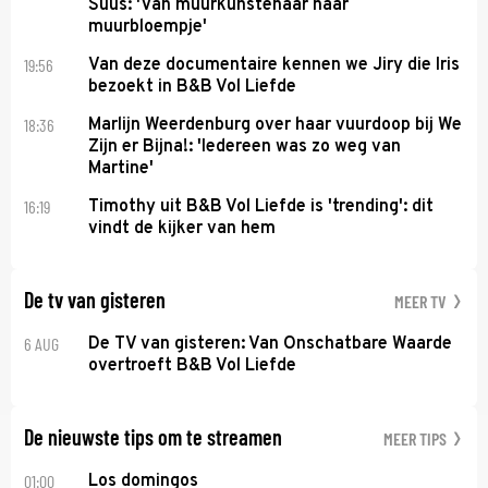
Suus: 'Van muurkunstenaar naar
muurbloempje'
19:56
Van deze documentaire kennen we Jiry die Iris
bezoekt in B&B Vol Liefde
18:36
Marlijn Weerdenburg over haar vuurdoop bij We
Zijn er Bijna!: 'Iedereen was zo weg van
Martine'
16:19
Timothy uit B&B Vol Liefde is 'trending': dit
vindt de kijker van hem
De tv van gisteren
MEER TV
6 AUG
De TV van gisteren: Van Onschatbare Waarde
overtroeft B&B Vol Liefde
De nieuwste tips om te streamen
MEER TIPS
01:00
Los domingos