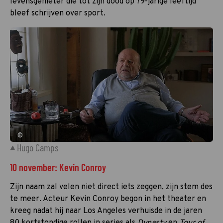
levensgenieter die tot zijn dood op 79-jarige leeftijd
bleef schrijven over sport.
©
Hugo Camps
10 november: Kevin Conroy
Zijn naam zal velen niet direct iets zeggen, zijn stem des
te meer. Acteur Kevin Conroy begon in het theater en
kreeg nadat hij naar Los Angeles verhuisde in de jaren
80 kortstondige rollen in series als
Dynasty
en
Tour of