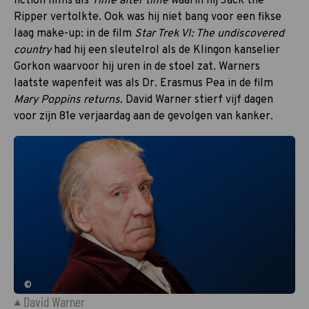
fiction films als
Time after time
waarin hij Jack the
Ripper vertolkte. Ook was hij niet bang voor een fikse
laag make-up: in de film
Star Trek VI: The undiscovered
country
had hij een sleutelrol als de Klingon kanselier
Gorkon waarvoor hij uren in de stoel zat. Warners
laatste wapenfeit was als Dr. Erasmus Pea in de film
Mary Poppins returns.
David Warner stierf vijf dagen
voor zijn 81e verjaardag aan de gevolgen van kanker.
©
David Warner