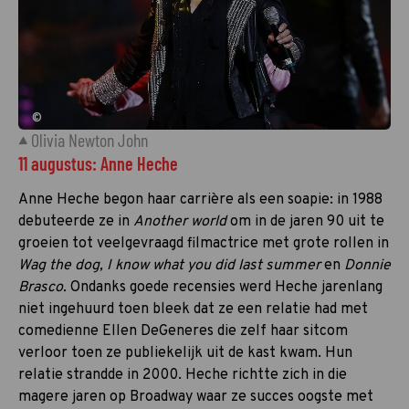
©
Olivia Newton John
11 augustus: Anne Heche
Anne Heche begon haar carrière als een soapie: in 1988
debuteerde ze in
Another world
om in de jaren 90 uit te
groeien tot veelgevraagd filmactrice met grote rollen in
Wag the dog, I know what you did last summer
en
Donnie
Brasco.
Ondanks goede recensies werd Heche jarenlang
niet ingehuurd toen bleek dat ze een relatie had met
comedienne Ellen DeGeneres die zelf haar sitcom
verloor toen ze publiekelijk uit de kast kwam. Hun
relatie strandde in 2000. Heche richtte zich in die
magere jaren op Broadway waar ze succes oogste met