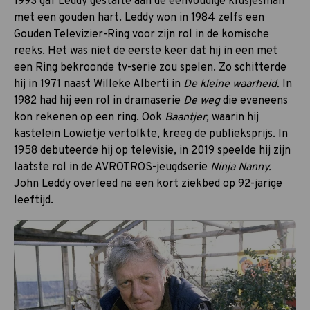
1993 gaf Leddy gestalte aan de eenvoudige klusjesman
met een gouden hart. Leddy won in 1984 zelfs een
Gouden Televizier-Ring voor zijn rol in de komische
reeks. Het was niet de eerste keer dat hij in een met
een Ring bekroonde tv-serie zou spelen. Zo schitterde
hij in 1971 naast Willeke Alberti in
De kleine waarheid.
In
1982 had hij een rol in dramaserie
De weg
die eveneens
kon rekenen op een ring. Ook
Baantjer,
waarin hij
kastelein Lowietje vertolkte, kreeg de publieksprijs. In
1958 debuteerde hij op televisie, in 2019 speelde hij zijn
laatste rol in de AVROTROS-jeugdserie
Ninja Nanny.
John Leddy overleed na een kort ziekbed op 92-jarige
leeftijd.