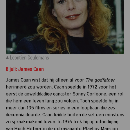
©
Leontien Ceulemans
6 juli: James Caan
James Caan wist dat hij alleen al voor
The godfather
herinnerd zou worden. Caan speelde in 1972 voor het
eerst de gewelddadige gangster Sonny Corleone, een rol
die hem een leven lang zou volgen. Toch speelde hij in
meer dan 135 films en series in een loopbaan die zes
decennia duurde. Caan leidde buiten de set een minstens
zo spraakmakend leven. In 1976 trok hij op uitnodiging
van Hugh Hefner in de extravagante Playboy Mansion