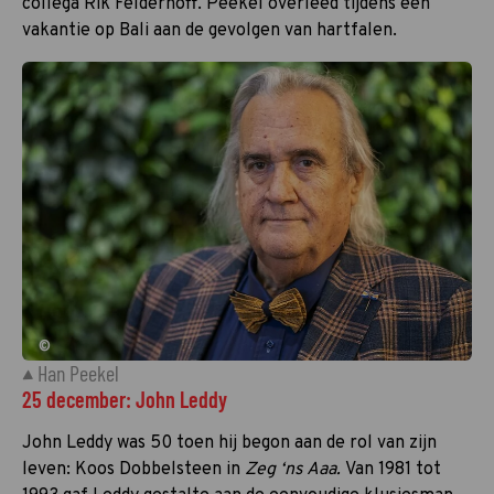
collega Rik Felderhoff. Peekel overleed tijdens een
vakantie op Bali aan de gevolgen van hartfalen.
©
Han Peekel
25 december: John Leddy
John Leddy was 50 toen hij begon aan de rol van zijn
leven: Koos Dobbelsteen in
Zeg ‘ns Aaa.
Van 1981 tot