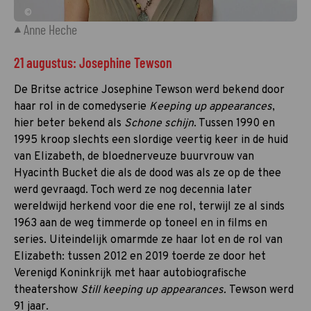
©
Anne Heche
21 augustus: Josephine Tewson
De Britse actrice Josephine Tewson werd bekend door
haar rol in de comedyserie
Keeping up appearances
,
hier beter bekend als
Schone schijn
. Tussen 1990 en
1995 kroop slechts een slordige veertig keer in de huid
van Elizabeth, de bloednerveuze buurvrouw van
Hyacinth Bucket die als de dood was als ze op de thee
werd gevraagd. Toch werd ze nog decennia later
wereldwijd herkend voor die ene rol, terwijl ze al sinds
1963 aan de weg timmerde op toneel en in films en
series. Uiteindelijk omarmde ze haar lot en de rol van
Elizabeth: tussen 2012 en 2019 toerde ze door het
Verenigd Koninkrijk met haar autobiografische
theatershow
Still keeping up appearances.
Tewson werd
91 jaar.