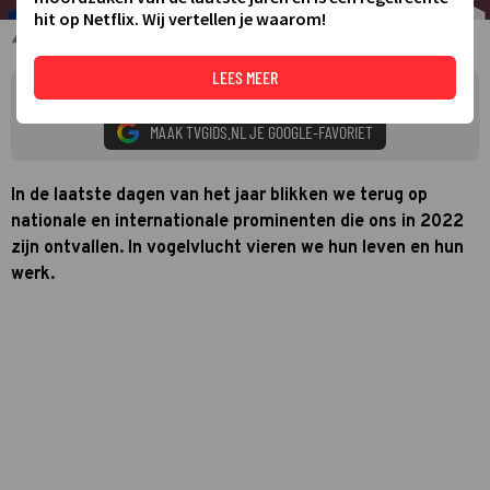
hit op Netflix. Wij vertellen je waarom!
Alle prominente sterfgevallen in de tweede helft van 2022
LEES MEER
Zie meer TVgids.nl resultaten op Google
MAAK TVGIDS.NL JE GOOGLE-FAVORIET
In de laatste dagen van het jaar blikken we terug op
nationale en internationale prominenten die ons in 2022
zijn ontvallen. In vogelvlucht vieren we hun leven en hun
werk.