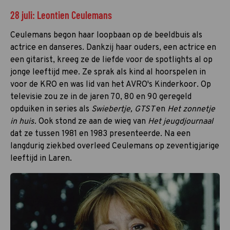
28 juli: Leontien Ceulemans
Ceulemans begon haar loopbaan op de beeldbuis als
actrice en danseres. Dankzij haar ouders, een actrice en
een gitarist, kreeg ze de liefde voor de spotlights al op
jonge leeftijd mee. Ze sprak als kind al hoorspelen in
voor de KRO en was lid van het AVRO's Kinderkoor. Op
televisie zou ze in de jaren 70, 80 en 90 geregeld
opduiken in series als
Swiebertje, GTST
en
Het zonnetje
in huis.
Ook stond ze aan de wieg van
Het jeugdjournaal
dat ze tussen 1981 en 1983 presenteerde. Na een
langdurig ziekbed overleed Ceulemans op zeventigjarige
leeftijd in Laren.