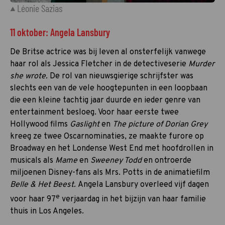
Léonie Sazias
11 oktober: Angela Lansbury
De Britse actrice was bij leven al onsterfelijk vanwege
haar rol als Jessica Fletcher in de detectiveserie
Murder
she wrote.
De rol van nieuwsgierige schrijfster was
slechts een van de vele hoogtepunten in een loopbaan
die een kleine tachtig jaar duurde en ieder genre van
entertainment besloeg. Voor haar eerste twee
Hollywood films
Gaslight
en
The picture of Dorian Grey
kreeg ze twee Oscarnominaties, ze maakte furore op
Broadway en het Londense West End met hoofdrollen in
musicals als
Mame
en
Sweeney Todd
en ontroerde
miljoenen Disney-fans als Mrs. Potts in de animatiefilm
Belle & Het Beest.
Angela Lansbury overleed vijf dagen
e
voor haar 97
verjaardag in het bijzijn van haar familie
thuis in Los Angeles.