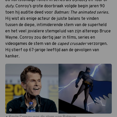
duty.
Conroy’s grote doorbraak volgde begin jaren 90
toen hij auditie deed voor
Batman: The animated series.
Hij wist als enige acteur de juiste balans te vinden
tussen de diepe, intimiderende stem van de superheld
en het veel jovialere stemgeluid van zijn alterego Bruce
Wayne. Conroy zou dertig jaar in films, series en
videogames de stem van de
caped crusader
verzorgen.
Hij stierf op 67-jarige leeftijd aan de gevolgen van
kanker.
©
Kevin Conroy was de stem van Batman