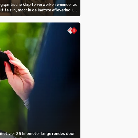
 gigantische klap te verwerken wanneer ze
kt te zijn, maar in de laatste aflevering Ik
 laat ze zien dat ze niet van plan is op te
 ze daarvoor een ingrijpende operatie
.
met vier 25 kilometer lange rondes door