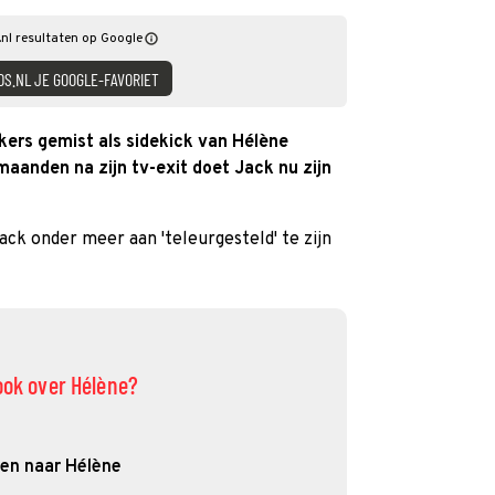
nl resultaten op Google
DS.NL JE GOOGLE-FAVORIET
kers gemist als sidekick van Hélène
 maanden na zijn tv-exit doet Jack nu zijn
ack onder meer aan 'teleurgesteld' te zijn
ook over Hélène?
len naar Hélène