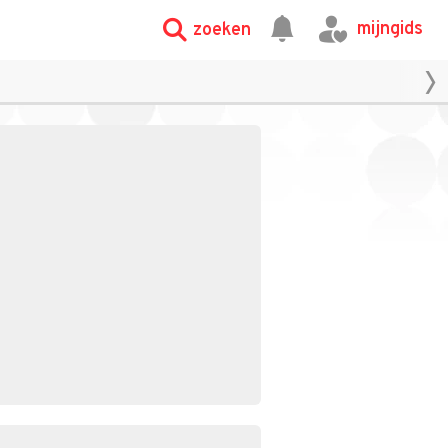
mijngids
zoeken