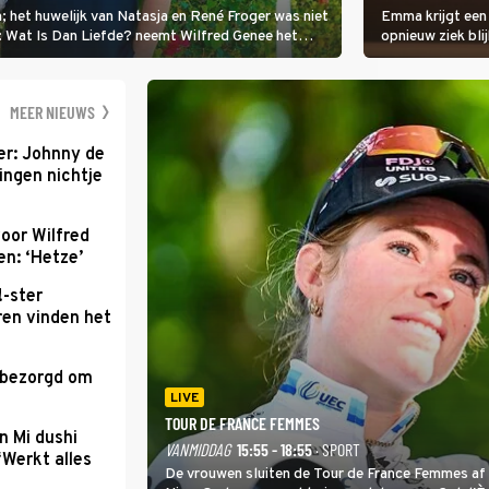
; het huwelijk van Natasja en René Froger was niet
Emma krijgt een
i: Wat Is Dan Liefde? neemt Wilfred Genee het
opnieuw ziek blij
er de liefde te hebben.
Val Niet, Ik Dans
geven, zelfs als
moet ondergaan
MEER NIEUWS
r: Johnny de
ingen nichtje
oor Wilfred
n: ‘Hetze’
!-ster
ren vinden het
 bezorgd om
'
LIVE
TOUR DE FRANCE FEMMES
n Mi dushi
VANMIDDAG
15:55 - 18:55
· SPORT
‘Werkt alles
De vrouwen sluiten de Tour de France Femmes af 