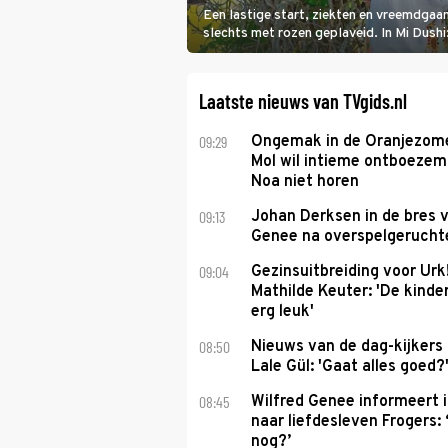
Een lastige start, ziekten en vreemdgaan
slechts met rozen geplaveid. In Mi Dush
showbizzkoppel mee uit vissen om het ov
Laatste nieuws van TVgids.nl
09:29
Ongemak in de Oranjezome
Mol wil intieme ontboezem
Noa niet horen
09:13
Johan Derksen in de bres v
Genee na overspelgeruchte
09:04
Gezinsuitbreiding voor Urk
Mathilde Keuter: 'De kinde
erg leuk'
08:50
Nieuws van de dag-kijkers
Lale Gül: 'Gaat alles goed?
08:45
Wilfred Genee informeert i
naar liefdesleven Frogers: 
nog?’