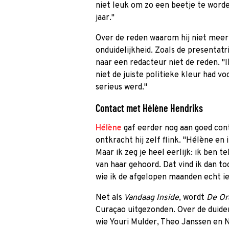
niet leuk om zo een beetje te word
jaar."
Over de reden waarom hij niet meer
onduidelijkheid. Zoals de presentatr
naar een redacteur niet de reden. "I
niet de juiste politieke kleur had v
serieus werd."
Contact met Hélène Hendriks
Hélène
gaf eerder nog aan goed con
ontkracht hij zelf flink. "Hélène en
Maar ik zeg je heel eerlijk: ik ben t
van haar gehoord. Dat vind ik dan toc
wie ik de afgelopen maanden echt ie
Net als
Vandaag Inside
, wordt
De Or
Curaçao uitgezonden. Over de duider
wie Youri Mulder, Theo Janssen en N