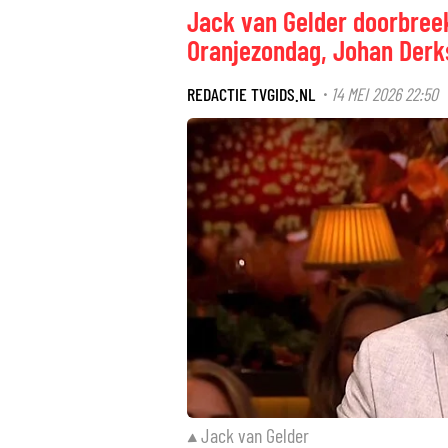
Jack van Gelder doorbreekt
Oranjezondag, Johan Derk
REDACTIE TVGIDS.NL
14 MEI 2026 22:50
·
Jack van Gelder