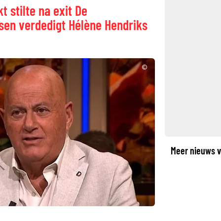
 stilte na exit De
sen verdedigt Hélène Hendriks
©
Meer nieuws v