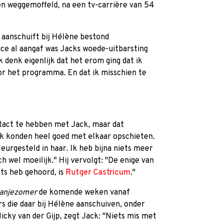
en weggemoffeld, na een tv-carrière van 54
 aanschuift bij Hélène bestond
ice al aangaf was Jacks woede-uitbarsting
k denk eigenlijk dat het erom ging dat ik
oor het programma. En dat ik misschien te
tact te hebben met Jack, maar dat
 ik konden heel goed met elkaar opschieten.
eleurgesteld in haar. Ik heb bijna niets meer
h wel moeilijk." Hij vervolgt: "De enige van
ts heb gehoord, is
Rutger Castricum
."
anjezomer
de komende weken vanaf
s die daar bij Hélène aanschuiven, onder
icky van der Gijp, zegt Jack: "Niets mis met