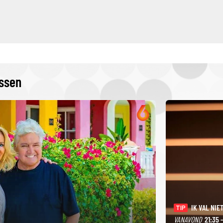
issen
IK VAL NIET
TIP
VANAVOND
21:35 