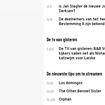
12:11
Is Jan Slagter de nieuwe 
Derksen?
10:15
De deelnemers van het tw
Bestemming X zijn bekend
De tv van gisteren
5 AUG
De TV van gisteren: B&B Vo
kijkers vallen net als Nisha
katzwijm voor Lieske
De nieuwste tips om te streamen
01:00
Los domingos
00:00
The Other Bennet Sister
19 JUN
Orphan