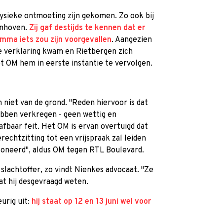
fysieke ontmoeting zijn gekomen. Zo ook bij
jnhoven.
Zij gaf destijds te kennen dat er
mma iets zou zijn voorgevallen
. Aangezien
e verklaring kwam en Rietbergen zich
et OM hem in eerste instantie te vervolgen.
niet van de grond. "Reden hiervoor is dat
ebben verkregen - geen wettig en
afbaar feit. Het OM is ervan overtuigd dat
echtzitting tot een vrijspraak zal leiden
poneerd", aldus OM tegen RTL Boulevard.
lachtoffer, zo vindt Nienkes advocaat. "Ze
at hij desgevraagd weten.
eurig uit:
hij staat op 12 en 13 juni wel voor