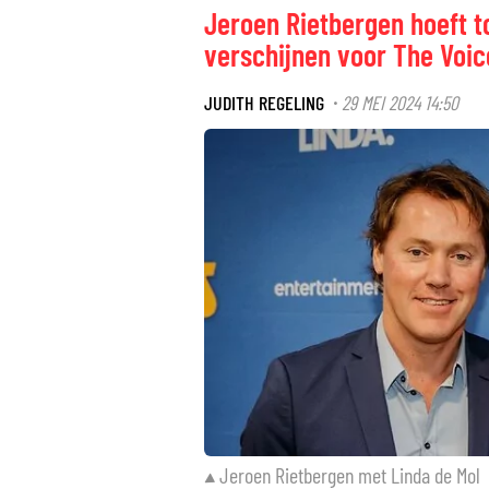
Jeroen Rietbergen hoeft to
verschijnen voor The Voi
JUDITH REGELING
29 MEI 2024 14:50
·
Jeroen Rietbergen met Linda de Mol