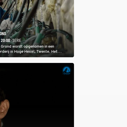
ROND
- 20:00
· SERIE
 Grond wordt opgenomen in een
rderij in Hoge Hexel, Twente. Het
met 160 koeien moest sluiten, omdat het
tura 2000-gebied ligt. In de serie heerst er
veeziekte.