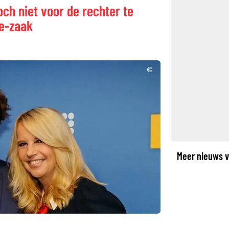
ch niet voor de rechter te
ce-zaak
©
Meer nieuws v