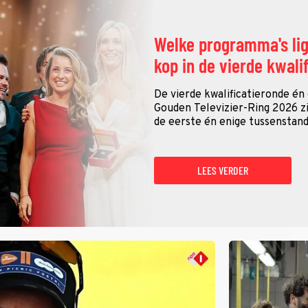
Welke programma's li
kop in de vierde kwali
De vierde kwalificatieronde én
Gouden Televizier-Ring 2026 zij
de eerste én enige tussenstand
LEES VERDER