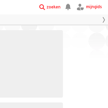
mijngids
zoeken