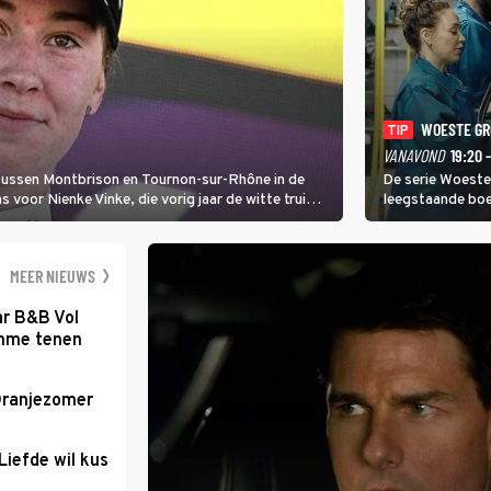
WOESTE G
TIP
VANAVOND
19:20 
 tussen Montbrison en Tournon-sur-Rhône in de
De serie Woeste
voor Nienke Vinke, die vorig jaar de witte trui
leegstaande boe
melkveebedrijf 
dicht bij een Na
een gevaarlijke 
MEER NIEUWS
ar B&B Vol
romme tenen
Oranjezomer
Liefde wil kus