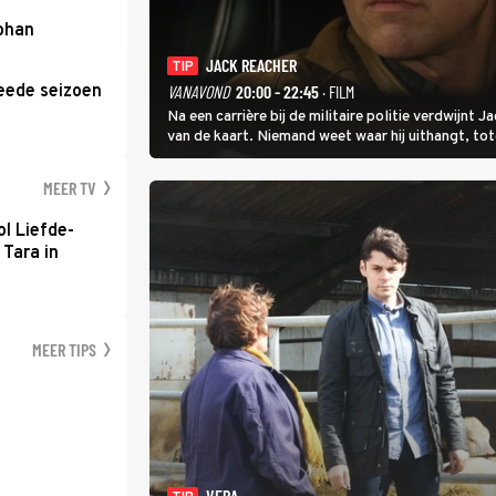
Johan
JACK REACHER
TIP
eede seizoen
VANAVOND
20:00 - 22:45
· FILM
Na een carrière bij de militaire politie verdwijnt
van de kaart. Niemand weet waar hij uithangt, t
hem vraagt.
MEER TV
l Liefde-
 Tara in
MEER TIPS
VERA