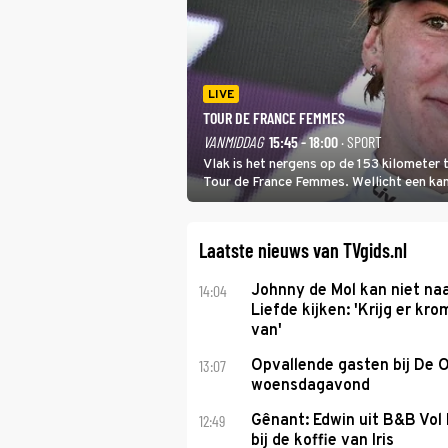
LIVE
TOUR DE FRANCE FEMMES
VANMIDDAG
15:45 - 18:00
· SPORT
Vlak is het nergens op de 153 kilometer
Tour de France Femmes. Wellicht een kans 
won.
Laatste nieuws van TVgids.nl
14:04
Johnny de Mol kan niet na
Liefde kijken: 'Krijg er k
van'
13:07
Opvallende gasten bij De 
woensdagavond
12:49
Gênant: Edwin uit B&B Vol 
bij de koffie van Iris