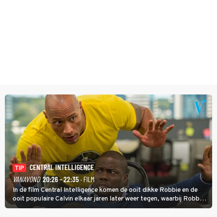
CENTRAL INTELLIGENCE
TIP
VANAVOND
20:26 - 22:35
· FILM
In de film Central Intelligence komen de ooit dikke Robbie en de
ooit populaire Calvin elkaar jaren later weer tegen, waarbij Robbie,
inmiddels supergespierd en werkzaam voor de CIA, Calvins hulp
goed kan gebruiken.