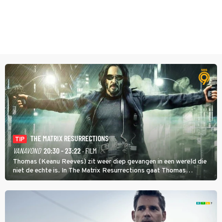
THE MATRIX RESURRECTIONS
TIP
VANAVOND
20:30 - 23:22
· FILM
Thomas (Keanu Reeves) zit weer diep gevangen in een wereld die
niet de echte is. In The Matrix Resurrections gaat Thomas
proberen uit deze schijnwereld te ontsnappen.