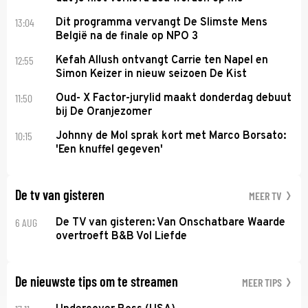
13:04
Dit programma vervangt De Slimste Mens
België na de finale op NPO 3
12:55
Kefah Allush ontvangt Carrie ten Napel en
Simon Keizer in nieuw seizoen De Kist
11:50
Oud- X Factor-jurylid maakt donderdag debuut
bij De Oranjezomer
10:15
Johnny de Mol sprak kort met Marco Borsato:
'Een knuffel gegeven'
De tv van gisteren
MEER TV
6 AUG
De TV van gisteren: Van Onschatbare Waarde
overtroeft B&B Vol Liefde
De nieuwste tips om te streamen
MEER TIPS