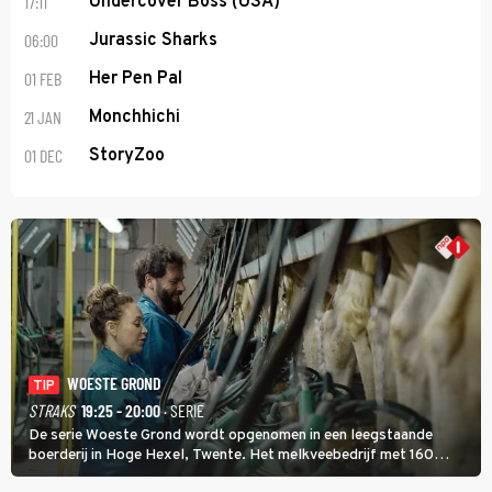
17:11
Undercover Boss (USA)
06:00
Jurassic Sharks
01 FEB
Her Pen Pal
21 JAN
Monchhichi
01 DEC
StoryZoo
WOESTE GROND
TIP
STRAKS
19:25 - 20:00
· SERIE
De serie Woeste Grond wordt opgenomen in een leegstaande
boerderij in Hoge Hexel, Twente. Het melkveebedrijf met 160
koeien moest sluiten, omdat het dicht bij een Natura 2000-gebied