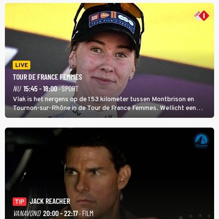
ligt. In de serie heerst er een gevaarlijke veeziekte.
LIVE
TOUR DE FRANCE FEMMES
NU
15:45 - 18:00
· SPORT
Vlak is het nergens op de 153 kilometer tussen Montbrison en
Tournon-sur-Rhône in de Tour de France Femmes. Wellicht een
kans voor Nienke Vinke, die vorig jaar de witte trui won.
JACK REACHER
TIP
VANAVOND
20:00 - 22:17
· FILM