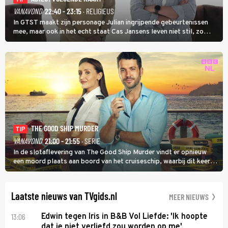
VANAVOND
22:40 - 23:15
· RELIGIEUS
In GTST maakt zijn personage Julian ingrijpende gebeurtenissen
mee, maar ook in het echt staat Cas Jansens leven niet stil, zo
vertelt hij in Adieu! Volgende Kaart.
THE GOOD SHIP MURDER
TIP
VANAVOND
21:00 - 21:55
· SERIE
In de slotaflevering van The Good Ship Murder vindt er opnieuw
een moord plaats aan boord van het cruiseschip, waarbij dit keer
een bemanningslid het slachtoffer is en kapitein Marlowe de dader
lijkt te zijn.
Laatste nieuws van TVgids.nl
MEER NIEUWS
13:06
Edwin tegen Iris in B&B Vol Liefde: 'Ik hoopte
dat je niet verliefd zou worden op me'