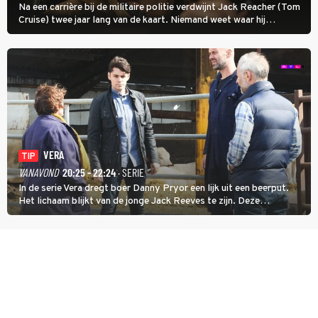
Na een carrière bij de militaire politie verdwijnt Jack Reacher (Tom
Cruise) twee jaar lang van de kaart. Niemand weet waar hij
uithangt, totdat moordverdachte James Barr naar hem vraagt.
VERA
TIP
VANAVOND
20:25 - 22:24
· SERIE
In de serie Vera dregt boer Danny Pryor een lijk uit een beerput.
Het lichaam blijkt van de jonge Jack Reeves te zijn. Deze
homoseksuele woonwagenbewoner had gebroken met zijn familie
en verliet het kamp met slaande ruzie.