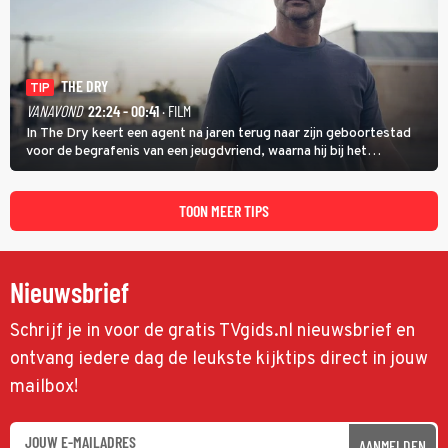
THE DRY
TIP
VANAVOND
22:24 - 00:41
· FILM
In The Dry keert een agent na jaren terug naar zijn geboortestad
voor de begrafenis van een jeugdvriend, waarna hij bij het
onderzoeken van diens dood een verband begint te vermoeden
met een oude zaak.
TOON MEER TIPS
Nieuwsbrief
Schrijf je in voor de gratis TVgids.nl nieuwsbrief en
ontvang iedere dag de leukste kijktips direct in jouw
mailbox!
AANMELDEN