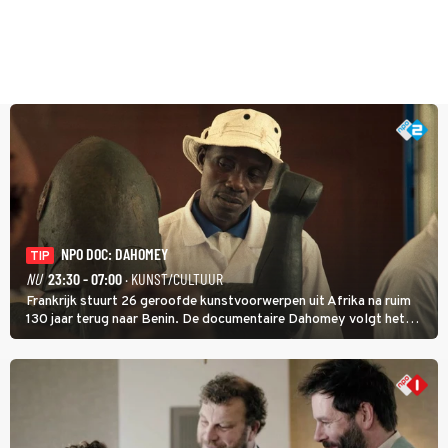
NPO DOC: DAHOMEY
TIP
NU
23:30 - 07:00
· KUNST/CULTUUR
Frankrijk stuurt 26 geroofde kunstvoorwerpen uit Afrika na ruim
130 jaar terug naar Benin. De documentaire Dahomey volgt het
transport en toont de aankomst. Inwoners van Benin bespreken de
betekenis van de teruggave.