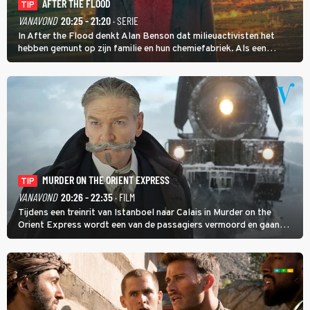
AFTER THE FLOOD
TIP
VANAVOND
20:25 - 21:20
· SERIE
In After the Flood denkt Alan Benson dat milieuactivisten het
hebben gemunt op zijn familie en hun chemiefabriek. Als een
brandende boodschap in het veen de boel op scherp zet, besluit
Jo Marshall de jonge Finn Allen aan de tand te voelen.
MURDER ON THE ORIENT EXPRESS
TIP
VANAVOND
20:26 - 22:35
· FILM
Tijdens een treinrit van Istanboel naar Calais in Murder on the
Orient Express wordt een van de passagiers vermoord en gaan
detective Hercule Poirot en zijn snor uitzoeken wie van de andere
treinreizigers de dader is.