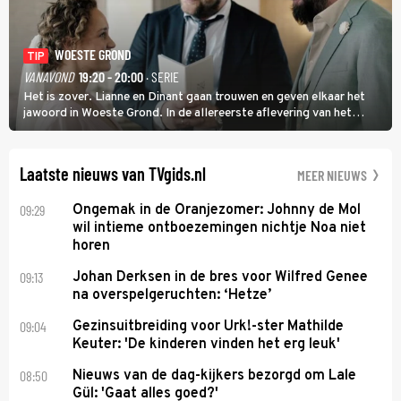
WOESTE GROND
TIP
VANAVOND
19:20 - 20:00
· SERIE
Het is zover. Lianne en Dinant gaan trouwen en geven elkaar het
jawoord in Woeste Grond. In de allereerste aflevering van het
eerste seizoen kwam Lianne vanuit de Randstad naar Twente. Daar
is ze inmiddels helemaal op haar plek.
Laatste nieuws van TVgids.nl
MEER NIEUWS
09:29
Ongemak in de Oranjezomer: Johnny de Mol
wil intieme ontboezemingen nichtje Noa niet
horen
09:13
Johan Derksen in de bres voor Wilfred Genee
na overspelgeruchten: ‘Hetze’
09:04
Gezinsuitbreiding voor Urk!-ster Mathilde
Keuter: 'De kinderen vinden het erg leuk'
08:50
Nieuws van de dag-kijkers bezorgd om Lale
Gül: 'Gaat alles goed?'