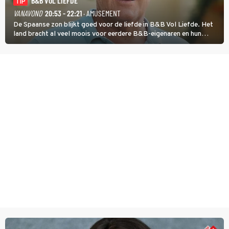
B&B VOL LIEFDE
TIP
VANAVOND
20:53 - 22:21
· AMUSEMENT
De Spaanse zon blijkt goed voor de liefde in B&B Vol Liefde. Het
land bracht al veel moois voor eerdere B&B-eigenaren en hun
partners. Ook Paul runt zijn gastenverblijf in Spanje. De 62-jarige
weduwnaar stuurt aan op een nieuw hoofdstuk.