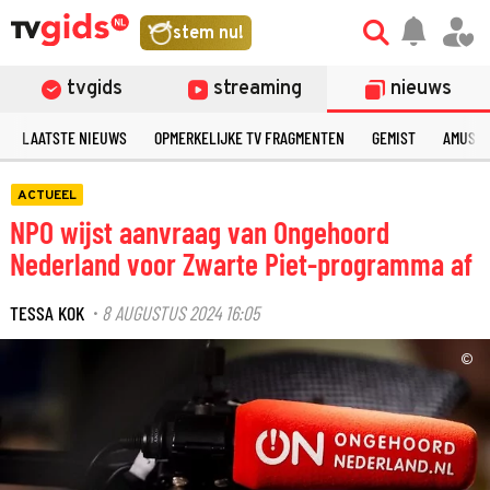
stem nu!
tvgids
streaming
nieuws
LAATSTE NIEUWS
OPMERKELIJKE TV FRAGMENTEN
GEMIST
AMUSE
ACTUEEL
NPO wijst aanvraag van Ongehoord
Nederland voor Zwarte Piet-programma af
TESSA KOK
8 AUGUSTUS 2024 16:05
·
©