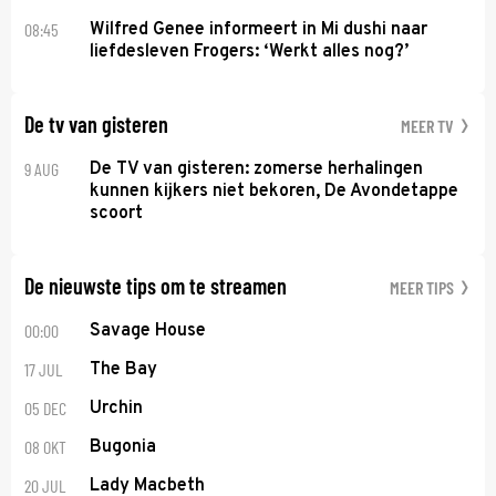
08:45
Wilfred Genee informeert in Mi dushi naar
liefdesleven Frogers: ‘Werkt alles nog?’
De tv van gisteren
MEER TV
9 AUG
De TV van gisteren: zomerse herhalingen
kunnen kijkers niet bekoren, De Avondetappe
scoort
De nieuwste tips om te streamen
MEER TIPS
00:00
Savage House
17 JUL
The Bay
05 DEC
Urchin
08 OKT
Bugonia
20 JUL
Lady Macbeth