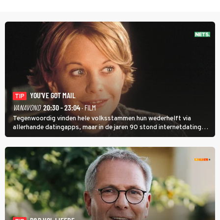
YOU'VE GOT MAIL
TIP
VANAVOND
20:30 - 23:04
· FILM
Tegenwoordig vinden hele volksstammen hun wederhelft via
allerhande datingapps, maar in de jaren 90 stond internetdating
nog in de kinderschoenen. In de film You've Got Mail zie je dat
terug.