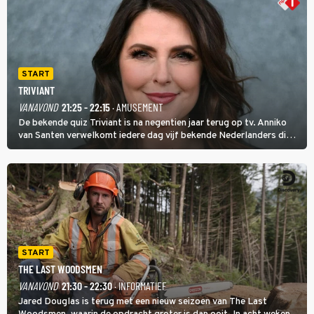
START
TRIVIANT
VANAVOND
21:25 - 22:15
· AMUSEMENT
De bekende quiz Triviant is na negentien jaar terug op tv. Anniko
van Santen verwelkomt iedere dag vijf bekende Nederlanders die
vragen beantwoorden in verschillende categorieën. De beste
speler gaat direct door naar de finaleweek.
START
THE LAST WOODSMEN
VANAVOND
21:30 - 22:30
· INFORMATIEF
Jared Douglas is terug met een nieuw seizoen van The Last