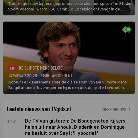
Traditiegetrouw bijt een gepromoveerde club het spits af in Studio
Sport Voetbal, waarbij SC Cambuur Excelsior ontvangt in de
eerste wedstrijd van het nieuwe Eredivisieseizoen. De nieuwe
oefenmeester is Johan Plat en hij wil aanvallend voetballen.
DE SLIMSTE MENS BELGIË
TIP
VANAVOND
20:20 - 21:35
· AMUSEMENT
Acteur Felix Heremans speelde dit seizoen van De Slimste Mens
België al tien afleveringen en hij is dan ook de grote favoriet in
deze seizoensfinale. En er is Nederlandse inbreng, want komiek
Soundos El Ahmadi neemt plaats aan de jurytafel.
Laatste nieuws van TVgids.nl
MEER NIEUWS
07:52
De TV van gisteren: De Bondgenoten-kijkers
halen uit naar Anouk, Diederik en Dominique
na besluit over Sayf: 'Hypocriet'