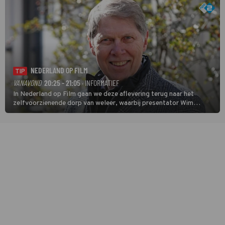
NEDERLAND OP FILM
TIP
VANAVOND
20:25 - 21:05
· INFORMATIEF
In Nederland op Film gaan we deze aflevering terug naar het
zelfvoorzienende dorp van weleer, waarbij presentator Wim
Daniëls de kijkers meeneemt op reis door de tijd aan de hand van
unieke amateurbeelden uit verschillende decennia. (HH)