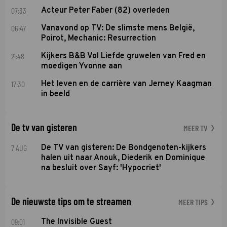
07:33
Acteur Peter Faber (82) overleden
06:47
Vanavond op TV: De slimste mens België,
Poirot, Mechanic: Resurrection
21:48
Kijkers B&B Vol Liefde gruwelen van Fred en
moedigen Yvonne aan
17:30
Het leven en de carrière van Jerney Kaagman
in beeld
De tv van gisteren
MEER TV
7 AUG
De TV van gisteren: De Bondgenoten-kijkers
halen uit naar Anouk, Diederik en Dominique
na besluit over Sayf: 'Hypocriet'
De nieuwste tips om te streamen
MEER TIPS
09:01
The Invisible Guest