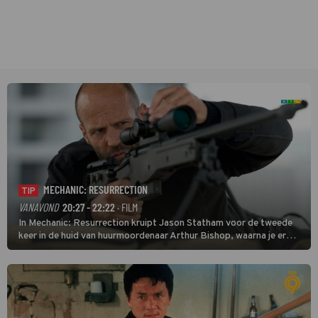
MECHANIC: RESURRECTION
TIP
VANAVOND
20:27 - 22:22
· FILM
In Mechanic: Resurrection kruipt Jason Statham voor de tweede
keer in de huid van huurmoordenaar Arthur Bishop, waarna je er
donder op kunt zeggen dat er van Bishops geplande pensioen niet
veel terechtkomt.