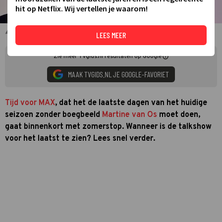
hit op Netflix. Wij vertellen je waarom!
Sybrand Niessen Martine van Os
LEES MEER
Zie meer TVgids.nl resultaten op Google
MAAK TVGIDS.NL JE GOOGLE-FAVORIET
Tijd voor MAX
, dat het de laatste dagen van het huidige
seizoen zonder boegbeeld
Martine van Os
moet doen,
gaat binnenkort met zomerstop. Wanneer is de talkshow
voor het laatst te zien? Lees snel verder.