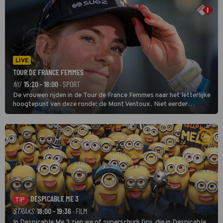
LIVE
TOUR DE FRANCE FEMMES
NU
15:20 - 18:00
· SPORT
De vrouwen rijden in de Tour de France Femmes naar het letterlijke
hoogtepunt van deze ronde: de Mont Ventoux. Niet eerder
finishten de vrouwen voor deze koers op deze kale col uit de
buitencategorie. De aanloop naar de slotklim is vlak.
DESPICABLE ME 3
TIP
STRAKS
18:00 - 19:36
· FILM
In Despicable Me 3 zien we of superschurk Gru, die in Despicable