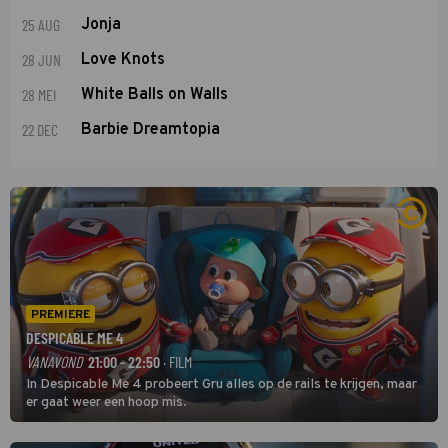
25 AUG
Jonja
28 JUN
Love Knots
28 MEI
White Balls on Walls
22 DEC
Barbie Dreamtopia
PREMIERE
DESPICABLE ME 4
VANAVOND
21:00 - 22:50
· FILM
In Despicable Me 4 probeert Gru alles op de rails te krijgen, maar
er gaat weer een hoop mis.