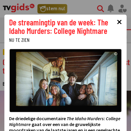
stem nu!
×
De streamingtip van de week: The
tvgids
streaming
nieuws
Idaho Murders: College Nightmare
LAATSTE NIEUWS
OPMERKELIJKE TV FRAGMENTEN
GEMIST
AMUSE
NU TE ZIEN
ACTUEEL
©
Op deze dag is Tijd voor MAX voor het laatst
te zien
BAS VAN THIEL
28 MEI 2025 14:23
·
©
De driedelige documentaire
The Idaho Murders: College
Nightmare
gaat over een van de gruwelijkste
moordzaken van de laatste jaren en is een regelrechte