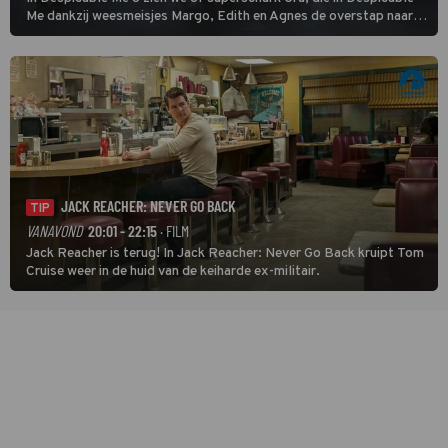
Me dankzij weesmeisjes Margo, Edith en Agnes de overstap naar
het rechte pad maakte, ook op dat pad weet te blijven.
JACK REACHER: NEVER GO BACK
TIP
VANAVOND
20:01 - 22:15
· FILM
Jack Reacher is terug! In Jack Reacher: Never Go Back kruipt Tom
Cruise weer in de huid van de keiharde ex-militair.