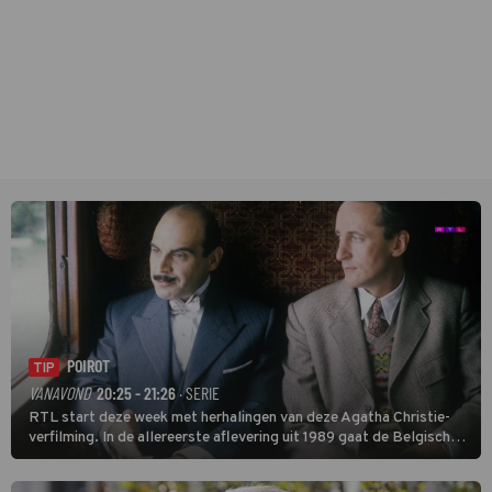
POIROT
TIP
VANAVOND
20:25 - 21:26
· SERIE
RTL start deze week met herhalingen van deze Agatha Christie-
verfilming. In de allereerste aflevering uit 1989 gaat de Belgische
speurder op zoek naar een vermiste kok. Poirot raakt al snel
verwikkeld in een moordzaak. (HH)