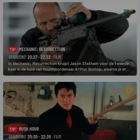
MECHANIC: RESURRECTION
TIP
VANAVOND
20:27 - 22:22
· FILM
In Mechanic: Resurrection kruipt Jason Statham voor de tweede
keer in de huid van huurmoordenaar Arthur Bishop, waarna je er
donder op kunt zeggen dat er van Bishops geplande pensioen niet
veel terechtkomt.
RUSH HOUR
TIP
VANAVOND
20:30 - 22:26
· FILM