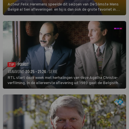
Acteur Felix Heremans speelde dit seizoen van De Slimste Mens
België al tien afleveringen en hij is dan ook de grote favoriet in
deze seizoensfinale. En er is Nederlandse inbreng, want komiek
Soundos El Ahmadi neemt plaats aan de jurytafel.
POIROT
TIP
VANAVOND
20:25 - 21:26
· SERIE
RTL start deze week met herhalingen van deze Agatha Christie-
verfilming. In de allereerste aflevering uit 1989 gaat de Belgische
speurder op zoek naar een vermiste kok. Poirot raakt al snel
verwikkeld in een moordzaak. (HH)