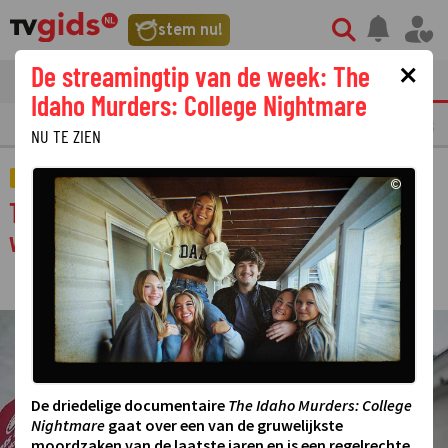
stem nu!
×
De streamingtip van de week: The
tvgids
streaming
nieuws
Idaho Murders: College Nightmare
LAATSTE NIEUWS
OPMERKELIJKE TV FRAGMENTEN
GEMIST
AMUSE
NU TE ZIEN
ACTUEEL
©
Tijd voor Max in het teken van overleden
weerman Piet Paulusma
22 MAART 2022 10:00
·
©
De driedelige documentaire
The Idaho Murders: College
Nightmare
gaat over een van de gruwelijkste
moordzaken van de laatste jaren en is een regelrechte