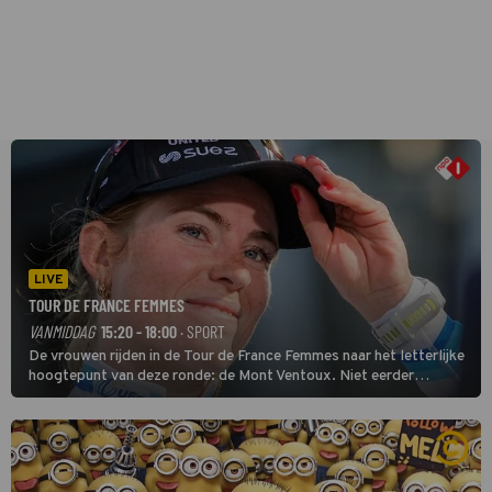
LIVE
TOUR DE FRANCE FEMMES
VANMIDDAG
15:20 - 18:00
· SPORT
De vrouwen rijden in de Tour de France Femmes naar het letterlijke
hoogtepunt van deze ronde: de Mont Ventoux. Niet eerder
finishten de vrouwen voor deze koers op deze kale col uit de
buitencategorie. De aanloop naar de slotklim is vlak.