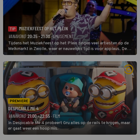
MUZIEKFEEST OP HET PLEIN
TIP
VANAVOND
20:35 - 21:30
· AMUSEMENT
Tijdens het Muziekfeest op het Plein zingen veel artiesten op de
Melkmarkt in Zwolle, waar er nauwelijks tijd is voor applaus. De
grootste namen zijn André Hazes, Jannes, René Froger en
natuurlijk Rutger van Barneveld met zijn hit Zwoele Zomernachten.
PREMIERE
DESPICABLE ME 4
VANAVOND
21:00 - 22:55
· FILM
In Despicable Me 4 probeert Gru alles op de rails te krijgen, maar
er gaat weer een hoop mis.