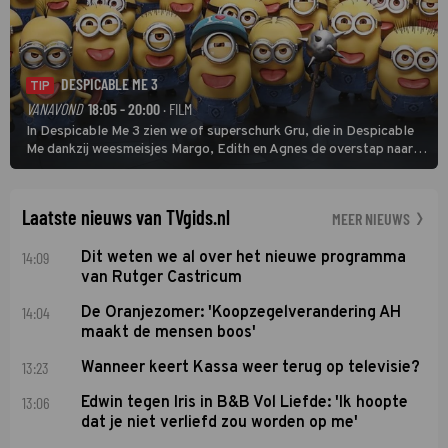
DESPICABLE ME 3
TIP
VANAVOND
18:05 - 20:00
· FILM
In Despicable Me 3 zien we of superschurk Gru, die in Despicable
Me dankzij weesmeisjes Margo, Edith en Agnes de overstap naar
het rechte pad maakte, ook op dat pad weet te blijven.
Laatste nieuws van TVgids.nl
MEER NIEUWS
14:09
Dit weten we al over het nieuwe programma
van Rutger Castricum
14:04
De Oranjezomer: 'Koopzegelverandering AH
maakt de mensen boos'
13:23
Wanneer keert Kassa weer terug op televisie?
13:06
Edwin tegen Iris in B&B Vol Liefde: 'Ik hoopte
dat je niet verliefd zou worden op me'