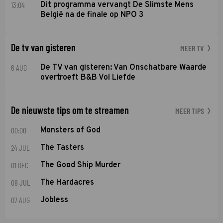
13:04
Dit programma vervangt De Slimste Mens
België na de finale op NPO 3
De tv van gisteren
MEER TV
6 AUG
De TV van gisteren: Van Onschatbare Waarde
overtroeft B&B Vol Liefde
De nieuwste tips om te streamen
MEER TIPS
00:00
Monsters of God
24 JUL
The Tasters
01 DEC
The Good Ship Murder
08 JUL
The Hardacres
07 AUG
Jobless