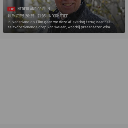
NEDERLAND OP FILM
TIP
VANAVOND
20:25 - 21:05
· INFORMATIEF
In Nederland op Film gaan we deze aflevering terug naar het
zelfvoorzienende dorp van weleer, waarbij presentator Wim
Daniëls de kijkers meeneemt op reis door de tijd aan de hand van
unieke amateurbeelden uit verschillende decennia. (HH)