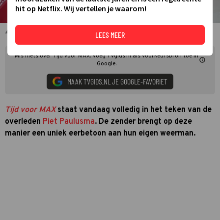
hit op Netflix. Wij vertellen je waarom!
Piet Paulusma
LEES MEER
Mis niets over Tijd voor MAX. Voeg TVgids.nl als voorkeursbron toe in
Google.
MAAK TVGIDS.NL JE GOOGLE-FAVORIET
Tijd voor MAX
staat vandaag volledig in het teken van de
overleden
Piet Paulusma
. De zender brengt op deze
manier een uniek eerbetoon aan hun eigen weerman.