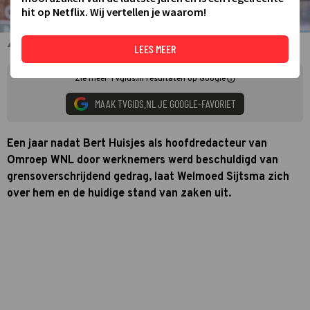
hit op Netflix. Wij vertellen je waarom!
Welmoed Sijtsma
LEES MEER
Zie meer TVgids.nl resultaten op Google
MAAK TVGIDS.NL JE GOOGLE-FAVORIET
Een jaar nadat Bert Huisjes als hoofdredacteur van
Omroep WNL door werknemers werd beschuldigd van
grensoverschrijdend gedrag, laat Welmoed Sijtsma zich
over hem en de huidige stand van zaken uit.