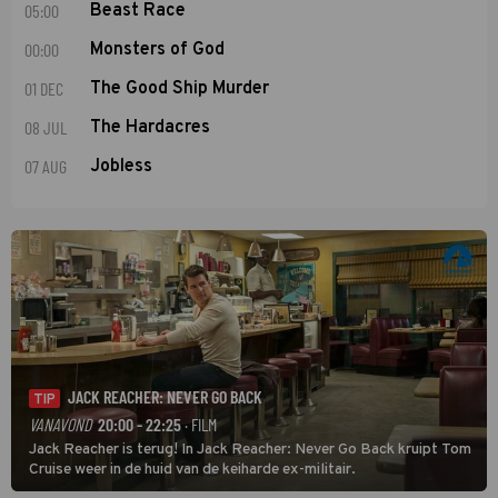
05:00
Beast Race
00:00
Monsters of God
01 DEC
The Good Ship Murder
08 JUL
The Hardacres
07 AUG
Jobless
JACK REACHER: NEVER GO BACK
TIP
VANAVOND
20:00 - 22:25
· FILM
Jack Reacher is terug! In Jack Reacher: Never Go Back kruipt Tom
Cruise weer in de huid van de keiharde ex-militair.