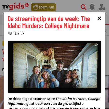
stem nu!
×
De streamingtip van de week: The
tvgids
streaming
nieuws
Idaho Murders: College Nightmare
LAATSTE NIEUWS
OPMERKELIJKE TV FRAGMENTEN
GEMIST
AMUSE
NU TE ZIEN
ACTUEEL
©
Welmoed Sijtsma 'blij' voor Bert Huisjes na
vertrek bij Omroep WNL
FAYE HEIJNIS
18 MEI 2025 11:26
·
©
De driedelige documentaire
The Idaho Murders: College
Nightmare
gaat over een van de gruwelijkste
moordzaken van de laatste jaren en is een regelrechte