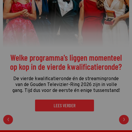
De streamingtip van de week: The
Idaho Murders: College Nightmare op
Netflix
De driedelige documentaire
The Idaho Murders:
College Nightmare
gaat over een van de gruwelijkste
moordzaken van de laatste jaren en is een
regelrechte hit op Netflix.
LEES VERDER