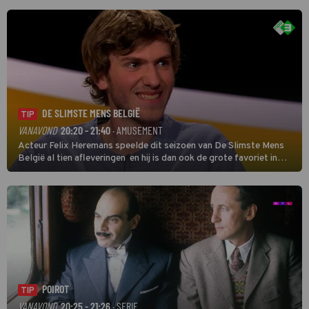
DE SLIMSTE MENS BELGIË
TIP
VANAVOND
20:20 - 21:40
· AMUSEMENT
Acteur Felix Heremans speelde dit seizoen van De Slimste Mens
België al tien afleveringen en hij is dan ook de grote favoriet in
deze seizoensfinale. En er is Nederlandse inbreng, want komiek
Soundos El Ahmadi neemt plaats aan de jurytafel.
POIROT
TIP
VANAVOND
20:25 - 21:26
· SERIE