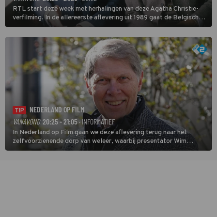
RTL start deze week met herhalingen van deze Agatha Christie-
verfilming. In de allereerste aflevering uit 1989 gaat de Belgische
speurder op zoek naar een vermiste kok. Poirot raakt al snel
verwikkeld in een moordzaak. (HH)
NEDERLAND OP FILM
TIP
VANAVOND
20:25 - 21:05
· INFORMATIEF
In Nederland op Film gaan we deze aflevering terug naar het
zelfvoorzienende dorp van weleer, waarbij presentator Wim
Daniëls de kijkers meeneemt op reis door de tijd aan de hand van
unieke amateurbeelden uit verschillende decennia. (HH)