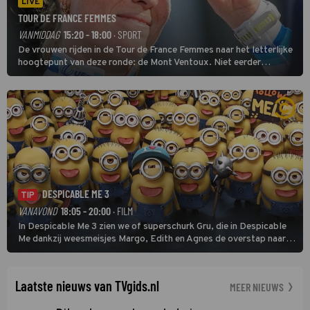
LIVE
TOUR DE FRANCE FEMMES
VANMIDDAG
15:20 - 18:00
· SPORT
De vrouwen rijden in de Tour de France Femmes naar het letterlijke
hoogtepunt van deze ronde: de Mont Ventoux. Niet eerder
finishten de vrouwen voor deze koers op deze kale col uit de
buitencategorie. De aanloop naar de slotklim is vlak.
DESPICABLE ME 3
TIP
VANAVOND
18:05 - 20:00
· FILM
In Despicable Me 3 zien we of superschurk Gru, die in Despicable
Me dankzij weesmeisjes Margo, Edith en Agnes de overstap naar
het rechte pad maakte, ook op dat pad weet te blijven.
Laatste nieuws van TVgids.nl
MEER NIEUWS