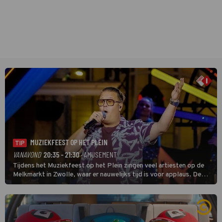
MUZIEKFEEST OP HET PLEIN
TIP
VANAVOND
20:35 - 21:30
· AMUSEMENT
Tijdens het Muziekfeest op het Plein zingen veel artiesten op de
Melkmarkt in Zwolle, waar er nauwelijks tijd is voor applaus. De
grootste namen zijn André Hazes, Jannes, René Froger en
natuurlijk Rutger van Barneveld met zijn hit Zwoele Zomernachten.