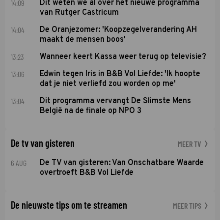
14:09
Dit weten we al over het nieuwe programma
van Rutger Castricum
14:04
De Oranjezomer: 'Koopzegelverandering AH
maakt de mensen boos'
13:23
Wanneer keert Kassa weer terug op televisie?
13:06
Edwin tegen Iris in B&B Vol Liefde: 'Ik hoopte
dat je niet verliefd zou worden op me'
13:04
Dit programma vervangt De Slimste Mens
België na de finale op NPO 3
De tv van gisteren
MEER TV
6 AUG
De TV van gisteren: Van Onschatbare Waarde
overtroeft B&B Vol Liefde
De nieuwste tips om te streamen
MEER TIPS