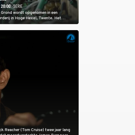
- 20:00
· SERIE
 Grond wordt opgenomen in een
rderij in Hoge Hexel, Twente. Het
met 160 koeien moest sluiten, omdat het
tura 2000-gebied ligt. In de serie heerst er
veeziekte.
 Jack Reacher (Tom Cruise) twee jaar lang