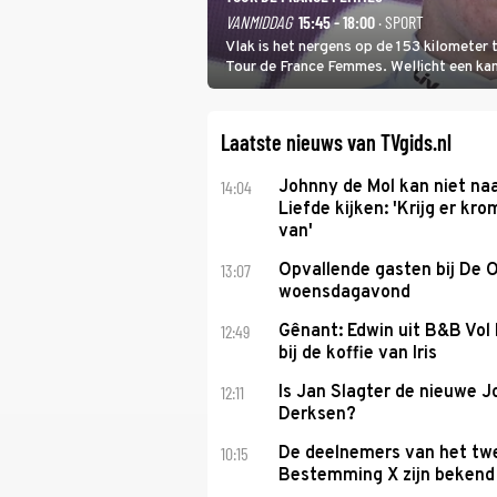
VANMIDDAG
15:45 - 18:00
· SPORT
Vlak is het nergens op de 153 kilometer
Tour de France Femmes. Wellicht een kans 
won.
Laatste nieuws van TVgids.nl
14:04
Johnny de Mol kan niet na
Liefde kijken: 'Krijg er k
van'
13:07
Opvallende gasten bij De 
woensdagavond
12:49
Gênant: Edwin uit B&B Vol 
bij de koffie van Iris
12:11
Is Jan Slagter de nieuwe 
Derksen?
10:15
De deelnemers van het tw
Bestemming X zijn bekend