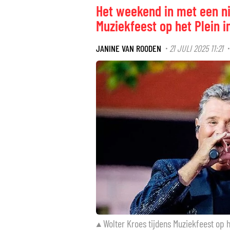
Het weekend in met een ni
Muziekfeest op het Plein 
JANINE VAN ROODEN
21 JULI 2025 11:21
·
Wolter Kroes tijdens Muziekfeest op h