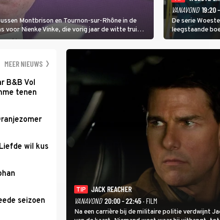
VANAVOND
19:20 
 tussen Montbrison en Tournon-sur-Rhône in de
De serie Woeste
voor Nienke Vinke, die vorig jaar de witte trui
leegstaande boe
melkveebedrijf 
dicht bij een Na
een gevaarlijke 
MEER NIEUWS
ar B&B Vol
romme tenen
Oranjezomer
Liefde wil kus
Johan
JACK REACHER
TIP
eede seizoen
VANAVOND
20:00 - 22:45
· FILM
Na een carrière bij de militaire politie verdwijnt