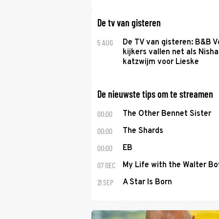
De tv van gisteren
5 AUG
De TV van gisteren: B&B Vo
kijkers vallen net als Nisha
katzwijm voor Lieske
De nieuwste tips om te streamen
00:00
The Other Bennet Sister
00:00
The Shards
00:00
EB
07 DEC
My Life with the Walter Bo
21 SEP
A Star Is Born