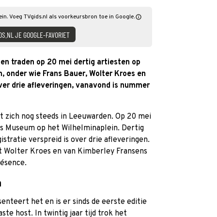
ein. Voeg TVgids.nl als voorkeursbron toe in Google.
DS.NL JE GOOGLE-FAVORIET
en traden op 20 mei dertig artiesten op
n, onder wie Frans Bauer, Wolter Kroes en
over drie afleveringen, vanavond is nummer
t zich nog steeds in Leeuwarden. Op 20 mei
es Museum op het Wilhelminaplein. Dertig
stratie verspreid is over drie afleveringen.
ot Wolter Kroes en van Kimberley Fransens
résence.
n
enteert het en is er sinds de eerste editie
aste host. In twintig jaar tijd trok het