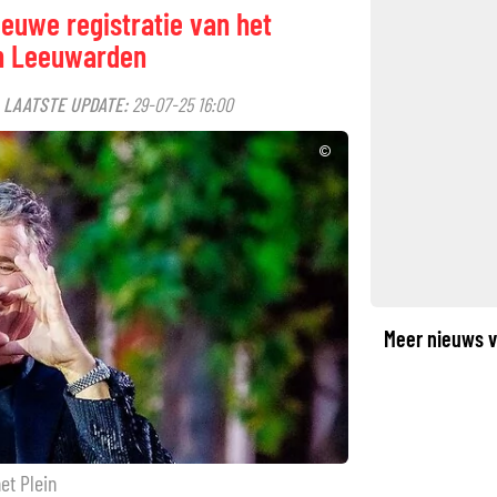
euwe registratie van het
in Leeuwarden
LAATSTE UPDATE:
29-07-25 16:00
·
©
Meer nieuws v
et Plein