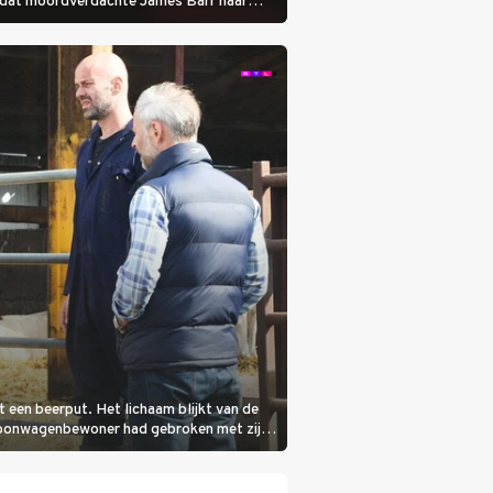
otdat moordverdachte James Barr naar
it een beerput. Het lichaam blijkt van de
woonwagenbewoner had gebroken met zijn