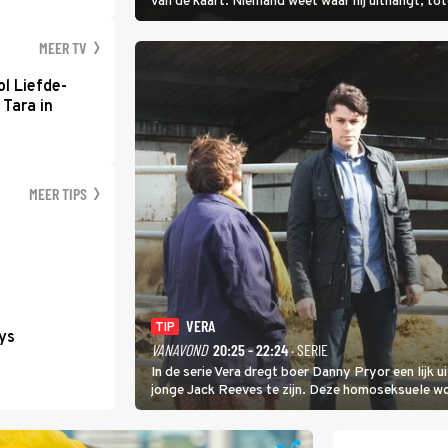
van de kaart. Niemand weet waar hij uithangt, t
hem vraagt.
MEER TV
l Liefde-
 Tara in
MEER TIPS
VERA
TIP
ys
VANAVOND
20:25 - 22:24
· SERIE
In de serie Vera dregt boer Danny Pryor een lijk u
jonge Jack Reeves te zijn. Deze homoseksuele 
familie en verliet het kamp met slaande ruzie.