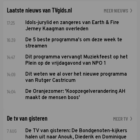
Soundos El Ahmadi neemt plaats aan de jurytafel.
Laatste nieuws van TVgids.nl
MEER NIEUWS
17:25
Idols-jurylid en zangeres van Earth & Fire
Jerney Kaagman overleden
16:39
De 5 beste programma's om deze week te
streamen
14:47
Dit programma vervangt Muziekfeest op het
Plein op de vrijdagavond van NPO 1
14:09
Dit weten we al over het nieuwe programma
van Rutger Castricum
14:04
De Oranjezomer: 'Koopzegelverandering AH
maakt de mensen boos'
De tv van gisteren
MEER TV
7 AUG
De TV van gisteren: De Bondgenoten-kijkers
halen uit naar Anouk, Diederik en Dominique