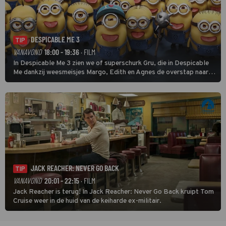
DESPICABLE ME 3
TIP
VANAVOND
18:00 - 19:36
· FILM
In Despicable Me 3 zien we of superschurk Gru, die in Despicable
Me dankzij weesmeisjes Margo, Edith en Agnes de overstap naar
het rechte pad maakte, ook op dat pad weet te blijven.
JACK REACHER: NEVER GO BACK
TIP
VANAVOND
20:01 - 22:15
· FILM
Jack Reacher is terug! In Jack Reacher: Never Go Back kruipt Tom
Cruise weer in de huid van de keiharde ex-militair.