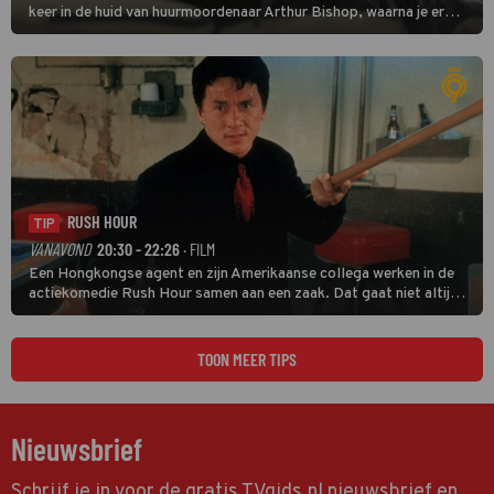
keer in de huid van huurmoordenaar Arthur Bishop, waarna je er
donder op kunt zeggen dat er van Bishops geplande pensioen niet
veel terechtkomt.
RUSH HOUR
TIP
VANAVOND
20:30 - 22:26
· FILM
Een Hongkongse agent en zijn Amerikaanse collega werken in de
actiekomedie Rush Hour samen aan een zaak. Dat gaat niet altijd
van een leien dakje.
TOON MEER TIPS
Nieuwsbrief
Schrijf je in voor de gratis TVgids.nl nieuwsbrief en