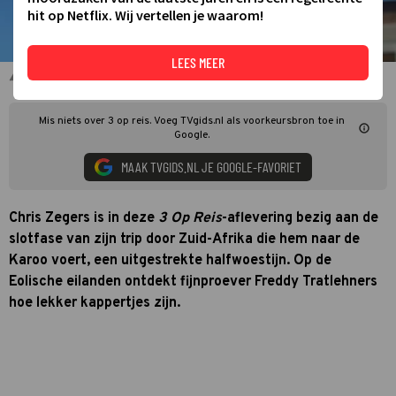
hit op Netflix. Wij vertellen je waarom!
LEES MEER
Freddy Tratlehners op het eiland Salina
Mis niets over 3 op reis. Voeg TVgids.nl als voorkeursbron toe in
Google.
MAAK TVGIDS.NL JE GOOGLE-FAVORIET
Chris Zegers is in deze
3 Op Reis
-aflevering bezig aan de
slotfase van zijn trip door Zuid-Afrika die hem naar de
Karoo voert, een uitgestrekte halfwoestijn. Op de
Eolische eilanden ontdekt fijnproever Freddy Tratlehners
hoe lekker kappertjes zijn.