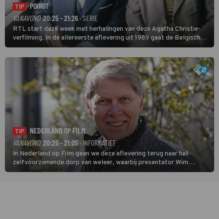
POIROT
TIP
VANAVOND
20:25 - 21:26
· SERIE
RTL start deze week met herhalingen van deze Agatha Christie-
verfilming. In de allereerste aflevering uit 1989 gaat de Belgische
speurder op zoek naar een vermiste kok. Poirot raakt al snel
verwikkeld in een moordzaak. (HH)
NEDERLAND OP FILM
TIP
VANAVOND
20:25 - 21:05
· INFORMATIEF
In Nederland op Film gaan we deze aflevering terug naar het
zelfvoorzienende dorp van weleer, waarbij presentator Wim
Daniëls de kijkers meeneemt op reis door de tijd aan de hand van
unieke amateurbeelden uit verschillende decennia. (HH)