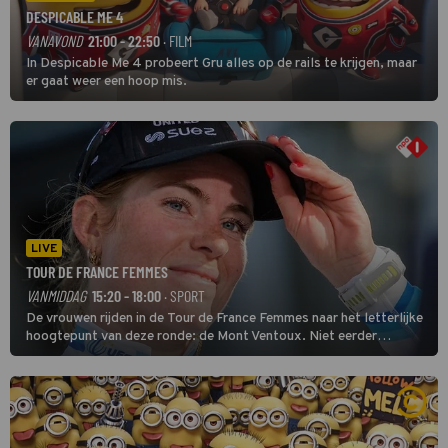
DESPICABLE ME 4
VANAVOND
21:00 - 22:50
· FILM
In Despicable Me 4 probeert Gru alles op de rails te krijgen, maar
er gaat weer een hoop mis.
LIVE
TOUR DE FRANCE FEMMES
VANMIDDAG
15:20 - 18:00
· SPORT
De vrouwen rijden in de Tour de France Femmes naar het letterlijke
hoogtepunt van deze ronde: de Mont Ventoux. Niet eerder
finishten de vrouwen voor deze koers op deze kale col uit de
buitencategorie. De aanloop naar de slotklim is vlak.