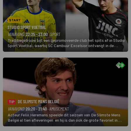
START
STUDIO SPORT VOETBAL
VANAVOND
22:25 - 23:00
· SPORT
Traditiegetrouw bijt een gepromoveerde club het spits af in Studio
Sport Voetbal, waarbij SC Cambuur Excelsior ontvangt in de
eerste wedstrijd van het nieuwe Eredivisieseizoen. De nieuwe
oefenmeester is Johan Plat en hij wil aanvallend voetballen.
DE SLIMSTE MENS BELGIË
TIP
VANAVOND
20:20 - 21:40
· AMUSEMENT
Acteur Felix Heremans speelde dit seizoen van De Slimste Mens
België al tien afleveringen en hij is dan ook de grote favoriet in
deze seizoensfinale. En er is Nederlandse inbreng, want komiek