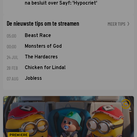
na besluit over Sayf: 'Hypocriet'
De nieuwste tips om te streamen
MEER TIPS
05:00
Beast Race
00:00
Monsters of God
24 JUL
The Hardacres
28 FEB
Chicken for Linda!
07 AUG
Jobless
PREMIERE