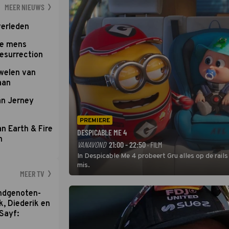
MEER NIEUWS
verleden
te mens
Resurrection
uwelen van
aan
an Jerney
PREMIERE
an Earth & Fire
DESPICABLE ME 4
n
VANAVOND
21:00 - 22:50
· FILM
In Despicable Me 4 probeert Gru alles op de rails
mis.
MEER TV
ondgenoten-
k, Diederik en
Sayf: