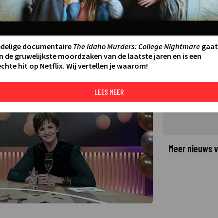
ver De Tijd voor MAX
edelige documentaire
The Idaho Murders: College Nightmare
gaat
n de gruwelijkste moordzaken van de laatste jaren en is een
chte hit op Netflix. Wij vertellen je waarom!
©
LEES MEER
Meer nieuws v