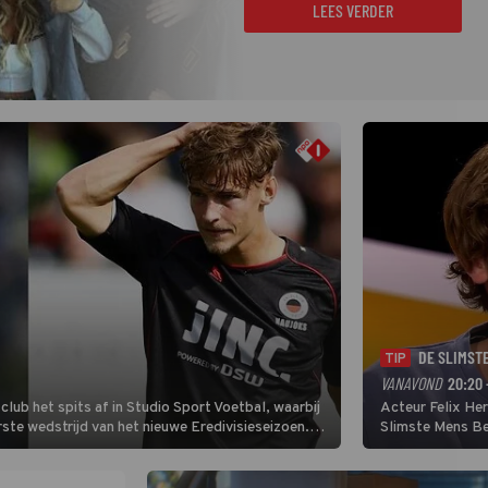
LEES VERDER
DE SLIMST
TIP
VANAVOND
20:20 
lub het spits af in Studio Sport Voetbal, waarbij
Acteur Felix He
ste wedstrijd van het nieuwe Eredivisieseizoen.
Slimste Mens Bel
hij wil aanvallend voetballen.
de grote favoriet
Nederlandse inb
neemt plaats aan