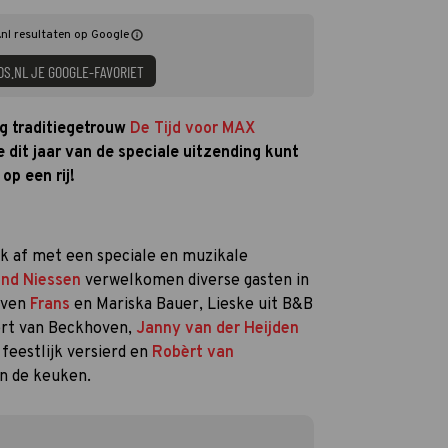
nl resultaten op Google
DS.NL JE GOOGLE-FAVORIET
 traditiegetrouw
De Tijd voor MAX
 dit jaar van de speciale uitzending kunt
op een rij!
ijk af met een speciale en muzikale
nd Niessen
verwelkomen diverse gasten in
uiven
Frans
en Mariska Bauer, Lieske uit B&B
bèrt van Beckhoven,
Janny van der Heijden
feestlijk versierd en
Robèrt van
in de keuken.