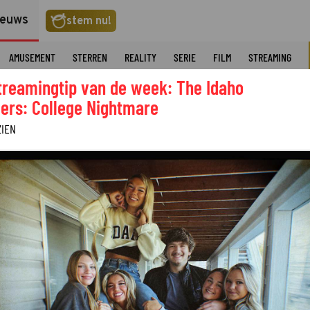
ieuws
stem nu!
AMUSEMENT
STERREN
REALITY
SERIE
FILM
STREAMING
treamingtip van de week: The Idaho
ers: College Nightmare
ZIEN