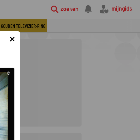
mijngids
zoeken
GOUDEN TELEVIZIER-RING
×
©