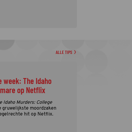
ALLE TIPS
e week: The Idaho
tmare op Netflix
e Idaho Murders: College
e gruwelijkste moordzaken
egelrechte hit op Netflix.