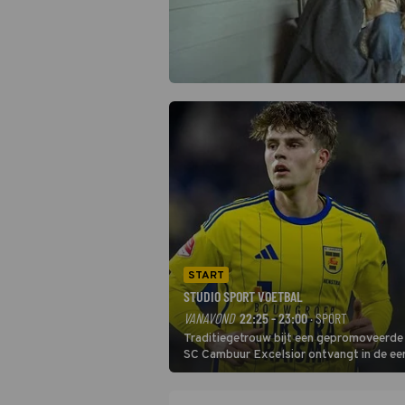
START
STUDIO SPORT VOETBAL
VANAVOND
22:25 - 23:00
· SPORT
Traditiegetrouw bijt een gepromoveerde c
SC Cambuur Excelsior ontvangt in de eer
De nieuwe oefenmeester is Johan Plat en 