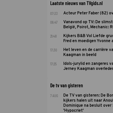
Laatste nieuws van TVgids.nl
07:33
Acteur Peter Faber (82) o
06:47
Vanavond op TV: De slims
België, Poirot, Mechanic: 
21:48
Kijkers B&B Vol Liefde gr
Fred en moedigen Yvonne 
17:30
Het leven en de carrière v
Kaagman in beeld
17:25
Idols-jurylid en zangeres v
Jerney Kaagman overlede
De tv van gisteren
7 AUG
De TV van gisteren: De B
kijkers halen uit naar Anou
Dominique na besluit over 
'Hypocriet'