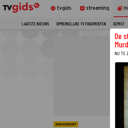
tvgids
streaming
n
LAATSTE NIEUWS
OPMERKELIJKE TV FRAGMENTEN
GEMIST
De s
Murd
NU TE 
AMUSEMENT