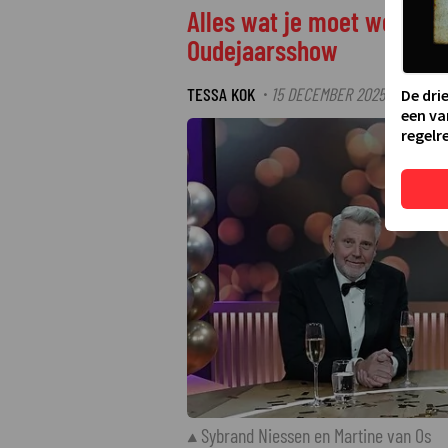
Alles wat je moet weten o
Oudejaarsshow
TESSA KOK
15 DECEMBER 2025 14:17
·
De dri
een va
regelre
Sybrand Niessen en Martine van Os