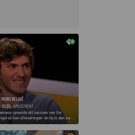
E MENS BELGIË
- 21:35
· AMUSEMENT
remans speelde dit seizoen van De
gië al tien afleveringen en hij is dan ook
 in deze seizoensfinale. En er is
reng, want komiek Soundos El Ahmadi
 de jurytafel.