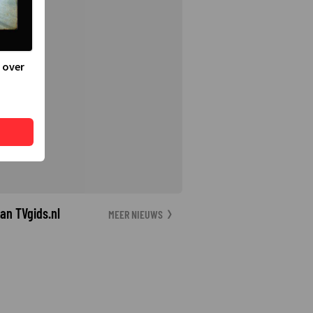
 over
an TVgids.nl
MEER NIEUWS