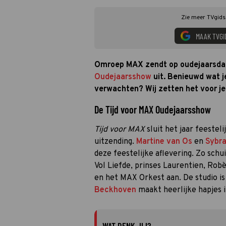
Zie meer TVgids.
MAAK TVGI
Omroep MAX zendt op oudejaarsdag
Oudejaarsshow
uit. Benieuwd wat je
verwachten? Wij zetten het voor je 
De Tijd voor MAX Oudejaarsshow
Tijd voor MAX
sluit het jaar feestel
uitzending.
Martine van Os
en
Sybra
deze feestelijke aflevering. Zo sch
Vol Liefde, prinses Laurentien, Ro
en het MAX Orkest aan. De studio is 
Beckhoven
maakt heerlijke hapjes 
WAT DENK JIJ?