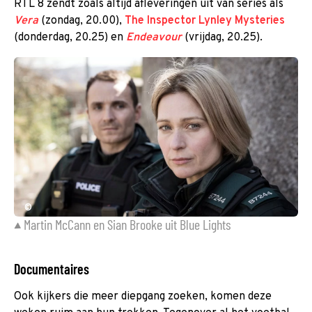
RTL 8 zendt zoals altijd afleveringen uit van series als
Vera
(zondag, 20.00),
The Inspector Lynley Mysteries
(donderdag, 20.25) en
Endeavour
(vrijdag, 20.25).
©
Martin McCann en Sian Brooke uit Blue Lights
Documentaires
Ook kijkers die meer diepgang zoeken, komen deze