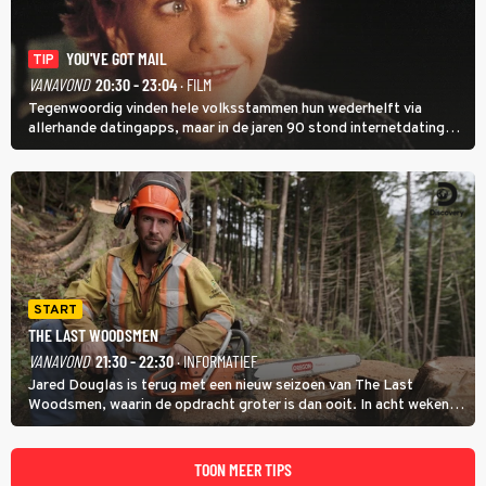
YOU'VE GOT MAIL
TIP
VANAVOND
20:30 - 23:04
· FILM
Tegenwoordig vinden hele volksstammen hun wederhelft via
allerhande datingapps, maar in de jaren 90 stond internetdating
nog in de kinderschoenen. In de film You've Got Mail zie je dat
terug.
START
THE LAST WOODSMEN
VANAVOND
21:30 - 22:30
· INFORMATIEF
Jared Douglas is terug met een nieuw seizoen van The Last
Woodsmen, waarin de opdracht groter is dan ooit. In acht weken
tijd probeert hij een miljoen dollar bij elkaar te vergaren om de
toekomst van het houthakkersbedrijf te verzekeren.
TOON MEER TIPS