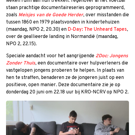
weken ruim aan hun trekken. Tegenover al het voetbal
staan prachtige documentaireseries geprogrammeerd,
zoals
Meisjes van de Goede Herder
, over misstanden die
tussen 1860 en 1979 plaatsvonden in kindertehuizen
(maandag, NPO 2, 20.30) en
D-Day: The Unheard Tapes
,
over de geallieerde landing in Normandië (maandag,
NPO 2, 22.15).
Speciale aandacht voor het aangrijpende
2Doc: Jongens
Zonder Thuis
, een documentaire over hulpverleners die
vastgelopen jongens proberen te helpen. In plaats van
hen te straffen, benaderen ze de jongeren juist op een
positieve, open manier. Deze documentaire zie je op
donderdag 20 juni om 22.18 uur bij KRO-NCRV op NPO 2.