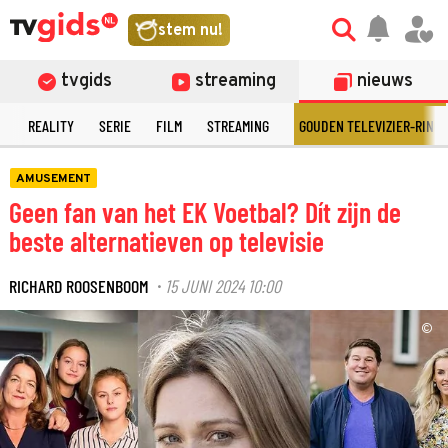
stem nu!
tvgids
streaming
nieuws
N
REALITY
SERIE
FILM
STREAMING
GOUDEN TELEVIZIER-RING
AMUSEMENT
Geen fan van het EK Voetbal? Dít zijn de
beste alternatieven op televisie
RICHARD ROOSENBOOM
15 JUNI 2024 10:00
·
©