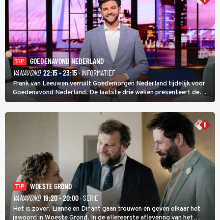
GOEDENAVOND NEDERLAND
TIP
VANAVOND
22:15 - 23:15
· INFORMATIEF
Frank van Leeuwen verruilt Goedemorgen Nederland tijdelijk voor
Goedenavond Nederland. De laatste drie weken presenteert de
journalist en De Slimste Mens-winnaar deze avondtalkshow om en
om met Sam Hagens, die er al vanaf het begin bij is.
WOESTE GROND
TIP
VANAVOND
19:20 - 20:00
· SERIE
Het is zover. Lianne en Dinant gaan trouwen en geven elkaar het
jawoord in Woeste Grond. In de allereerste aflevering van het