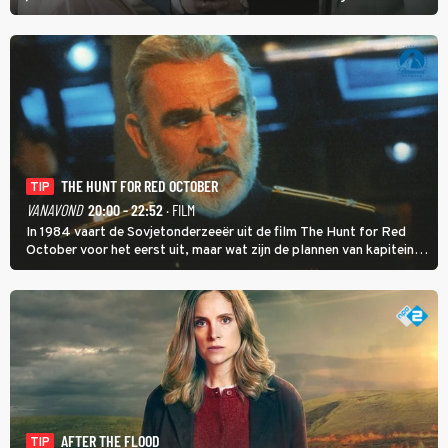
eerste seizoen kwam Lianne vanuit de Randstad naar Twente. Daar
is ze inmiddels helemaal op haar plek.
THE HUNT FOR RED OCTOBER
TIP
VANAVOND
20:00 - 22:52
· FILM
In 1984 vaart de Sovjetonderzeeër uit de film The Hunt for Red
October voor het eerst uit, maar wat zijn de plannen van kapitein
Marko Ramius?
AFTER THE FLOOD
TIP