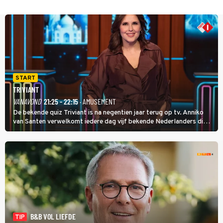
START
TRIVIANT
VANAVOND
21:25 - 22:15
· AMUSEMENT
De bekende quiz Triviant is na negentien jaar terug op tv. Anniko
van Santen verwelkomt iedere dag vijf bekende Nederlanders die
vragen beantwoorden in verschillende categorieën. De beste
speler gaat direct door naar de finaleweek.
B&B VOL LIEFDE
TIP