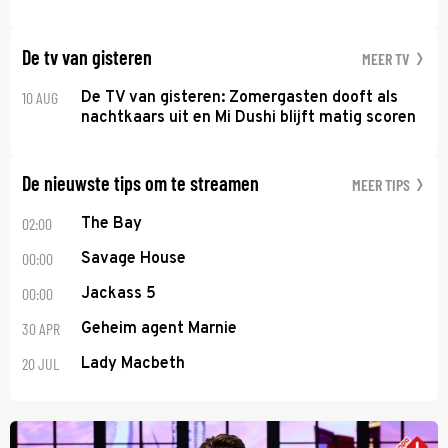
De tv van gisteren
MEER TV
10 AUG
De TV van gisteren: Zomergasten dooft als
nachtkaars uit en Mi Dushi blijft matig scoren
De nieuwste tips om te streamen
MEER TIPS
02:00
The Bay
00:00
Savage House
00:00
Jackass 5
30 APR
Geheim agent Marnie
20 JUL
Lady Macbeth