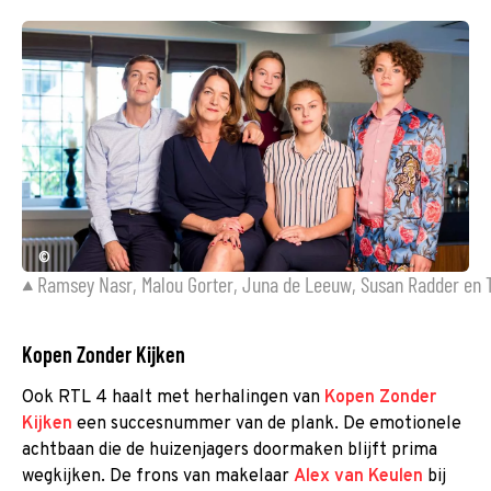
©
Ramsey Nasr, Malou Gorter, Juna de Leeuw, Susan Radder en 
Kopen Zonder Kijken
Ook RTL 4 haalt met herhalingen van
Kopen Zonder
Kijken
een succesnummer van de plank. De emotionele
achtbaan die de huizenjagers doormaken blijft prima
wegkijken. De frons van makelaar
Alex van Keulen
bij