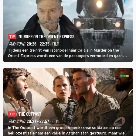
MURDER ON THE ORIENT EXPRESS
TIP
VANAVOND
20:26 - 22:35
· FILM
Tijdens een treinrit van Istanboel naar Calais in Murder on the
Orient Express wordt een van de passagiers vermoord en gaan
detective Hercule Poirot en zijn snor uitzoeken wie van de andere
treinreizigers de dader is.
THE OUTPOST
TIP
VANAVOND
20:27 - 22:57
· FILM
In The Outpost wordt een groep Amerikaanse soldaten op een
heilloze missie naar een vallei in Afghanistan gestuurd, maar wie