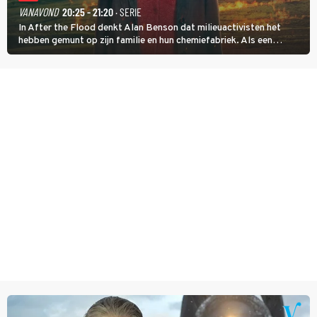
VANAVOND
20:25 - 21:20
· SERIE
In After the Flood denkt Alan Benson dat milieuactivisten het
hebben gemunt op zijn familie en hun chemiefabriek. Als een
brandende boodschap in het veen de boel op scherp zet, besluit
Jo Marshall de jonge Finn Allen aan de tand te voelen.