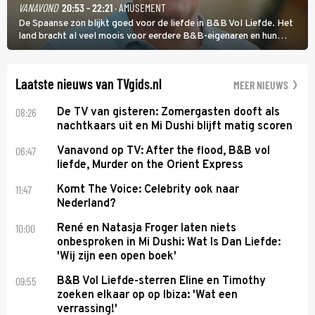
VANAVOND
20:53 - 22:21
· AMUSEMENT
De Spaanse zon blijkt goed voor de liefde in B&B Vol Liefde. Het
land bracht al veel moois voor eerdere B&B-eigenaren en hun
partners. Ook Paul runt zijn gastenverblijf in Spanje. De 62-jarige
weduwnaar stuurt aan op een nieuw hoofdstuk.
Laatste nieuws van TVgids.nl
MEER NIEUWS
08:26
De TV van gisteren: Zomergasten dooft als
nachtkaars uit en Mi Dushi blijft matig scoren
06:47
Vanavond op TV: After the flood, B&B vol
liefde, Murder on the Orient Express
11:47
Komt The Voice: Celebrity ook naar
Nederland?
10:00
René en Natasja Froger laten niets
onbesproken in Mi Dushi: Wat Is Dan Liefde:
'Wij zijn een open boek'
09:55
B&B Vol Liefde-sterren Eline en Timothy
zoeken elkaar op op Ibiza: 'Wat een
verrassing!'