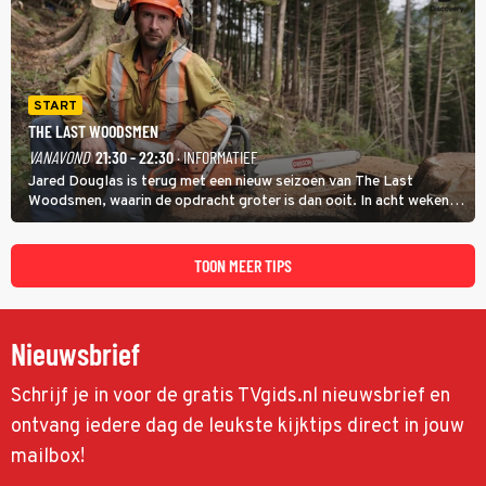
START
THE LAST WOODSMEN
VANAVOND
21:30 - 22:30
· INFORMATIEF
Jared Douglas is terug met een nieuw seizoen van The Last
Woodsmen, waarin de opdracht groter is dan ooit. In acht weken
tijd probeert hij een miljoen dollar bij elkaar te vergaren om de
toekomst van het houthakkersbedrijf te verzekeren.
TOON MEER TIPS
Nieuwsbrief
Schrijf je in voor de gratis TVgids.nl nieuwsbrief en
ontvang iedere dag de leukste kijktips direct in jouw
mailbox!