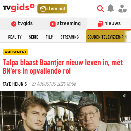
stem nu!
tvgids
streaming
nieuws
N
REALITY
SERIE
FILM
STREAMING
GOUDEN TELEVIZIER-RING
AMUSEMENT
Talpa blaast Baantjer nieuw leven in, mét
BN'ers in opvallende rol
FAYE HEIJNIS
27 AUGUSTUS 2025 18:06
·
©