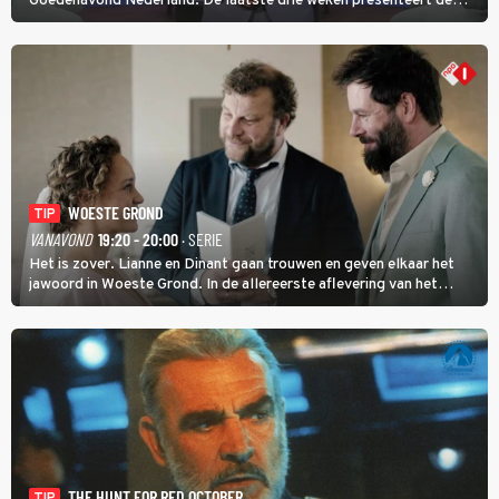
Goedenavond Nederland. De laatste drie weken presenteert de
journalist en De Slimste Mens-winnaar deze avondtalkshow om en
om met Sam Hagens, die er al vanaf het begin bij is.
WOESTE GROND
TIP
VANAVOND
19:20 - 20:00
· SERIE
Het is zover. Lianne en Dinant gaan trouwen en geven elkaar het
jawoord in Woeste Grond. In de allereerste aflevering van het
eerste seizoen kwam Lianne vanuit de Randstad naar Twente. Daar
is ze inmiddels helemaal op haar plek.
THE HUNT FOR RED OCTOBER