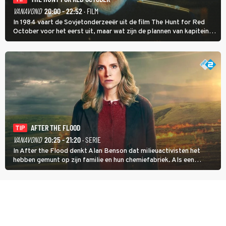
TIP
VANAVOND
20:00 - 22:52
· FILM
In 1984 vaart de Sovjetonderzeeër uit de film The Hunt for Red
October voor het eerst uit, maar wat zijn de plannen van kapitein
Marko Ramius?
AFTER THE FLOOD
TIP
VANAVOND
20:25 - 21:20
· SERIE
In After the Flood denkt Alan Benson dat milieuactivisten het
hebben gemunt op zijn familie en hun chemiefabriek. Als een
brandende boodschap in het veen de boel op scherp zet, besluit
Jo Marshall de jonge Finn Allen aan de tand te voelen.