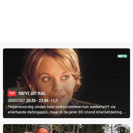
YOU'VE GOT MAIL
TIP
VANAVOND
20:30 - 23:04
· FILM
Tegenwoordig vinden hele volksstammen hun wederhelft via
allerhande datingapps, maar in de jaren 90 stond internetdating
nog in de kinderschoenen. In de film You've Got Mail zie je dat
terug.