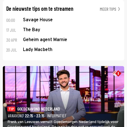
De nieuwste tips om te streamen
MEER TIPS
00:00
Savage House
17 JUL
The Bay
30 APR
Geheim agent Marnie
20 JUL
Lady Macbeth
GOEDENAVOND NEDERLAND
TIP
VANAVOND
22:15 - 23:15
· INFORMATIEF
Frank van Leeuwen verruilt Goedemorgen Nederland tijdelijk voor