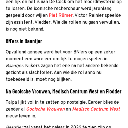
een lijk en het is aan De Cock om het moordmysterie op
te lossen. De iconische rechercheur werd jarenlang
gespeeld door wijlen
Piet Römer
. Victor Reinier speelde
zijn assistent, Vledder. Wie die rollen nu gaan vervullen,
is nog niet bekend.
BN'ers in Baantjer
Opvallend genoeg werd het voor BN'ers op een zeker
moment een ware eer om lijk te mogen spelen in
Baantjer
. Kijkers zagen het ene na het andere bekende
gezicht als slachtoffer. Aan wie die rol anno nu
toebedeeld is, moet nog blijken.
Na Gooische Vrouwen, Medisch Centrum West en Flodder
Talpa lijkt vol in te zetten op nostalgie. Eerder blies de
zender al
Gooische Vrouwen
en
Medisch Centrum West
nieuw leven in.
Baantjer
zal vanaf het najaar in 2026 te zien zijn op