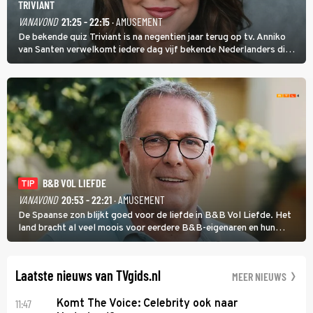
TRIVIANT
VANAVOND
21:25 - 22:15
· AMUSEMENT
De bekende quiz Triviant is na negentien jaar terug op tv. Anniko
van Santen verwelkomt iedere dag vijf bekende Nederlanders die
vragen beantwoorden in verschillende categorieën. De beste
speler gaat direct door naar de finaleweek.
B&B VOL LIEFDE
TIP
VANAVOND
20:53 - 22:21
· AMUSEMENT
De Spaanse zon blijkt goed voor de liefde in B&B Vol Liefde. Het
land bracht al veel moois voor eerdere B&B-eigenaren en hun
partners. Ook Paul runt zijn gastenverblijf in Spanje. De 62-jarige
weduwnaar stuurt aan op een nieuw hoofdstuk.
Laatste nieuws van TVgids.nl
MEER NIEUWS
11:47
Komt The Voice: Celebrity ook naar