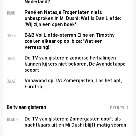
Nederland?
10:00
René en Natasja Froger laten niets
onbesproken in Mi Dushi: Wat Is Dan Liefde:
'Wij zijn een open boek'
09:55
B&B Vol Liefde-sterren Eline en Timothy
zoeken elkaar op op Ibiza: 'Wat een
verrassing!'
09:29
De TV van gisteren: zomerse herhalingen
kunnen kijkers niet bekoren, De Avondetappe
scoort
06:47
Vanavond op TV: Zomergasten, Los het op!,
Eurotrip
De tv van gisteren
MEER TV
10 AUG
De TV van gisteren: Zomergasten dooft als
nachtkaars uit en Mi Dushi blijft matig scoren