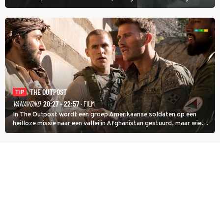
detective Hercule Poirot en zijn snor uitzoeken wie van de andere
treinreizigers de dader is.
THE OUTPOST
TIP
VANAVOND
20:27 - 22:57
· FILM
In The Outpost wordt een groep Amerikaanse soldaten op een
heilloze missie naar een vallei in Afghanistan gestuurd, maar wie
overleeft daar een aanval?