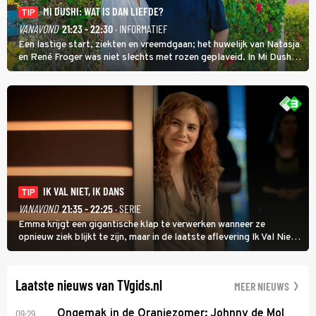
MI DUSHI: WAT IS DAN LIEFDE?
TIP
VANAVOND
21:23 - 22:30
· INFORMATIEF
Een lastige start, ziekten en vreemdgaan; het huwelijk van Natasja
en René Froger was niet slechts met rozen geplaveid. In Mi Dushi:
Wat Is Dan Liefde? neemt Wilfred Genee het showbizzkoppel mee
uit vissen om het over de liefde te hebben.
IK VAL NIET, IK DANS
TIP
VANAVOND
21:35 - 22:25
· SERIE
Emma krijgt een gigantische klap te verwerken wanneer ze
opnieuw ziek blijkt te zijn, maar in de laatste aflevering Ik Val Niet,
Ik Dans laat ze zien dat ze niet van plan is op te geven, zelfs als ze
daarvoor een ingrijpende operatie moet ondergaan.
Laatste nieuws van TVgids.nl
MEER NIEUWS
09:29
Ongemak in de Oranjezomer: Johnny de Mol