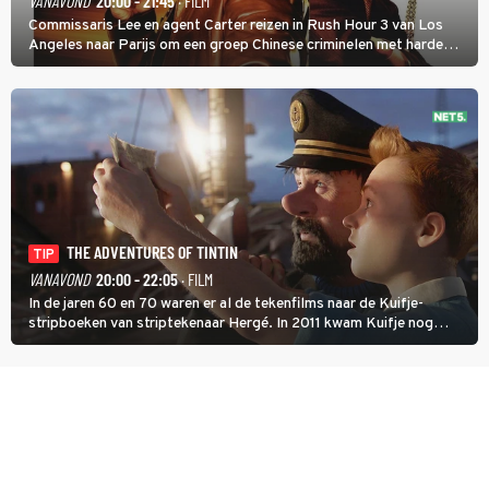
VANAVOND
20:00 - 21:45
· FILM
Commissaris Lee en agent Carter reizen in Rush Hour 3 van Los
Angeles naar Parijs om een groep Chinese criminelen met harde
hand aan te pakken.
THE ADVENTURES OF TINTIN
TIP
VANAVOND
20:00 - 22:05
· FILM
In de jaren 60 en 70 waren er al de tekenfilms naar de Kuifje-
stripboeken van striptekenaar Hergé. In 2011 kwam Kuifje nog
meer tot leven in The Adventures of Tintin van Steven Spielberg.