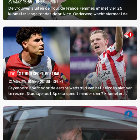
STRAKS
15:55 - 18:55
· SPORT
De vrouwen sluiten de Tour de France Femmes af met vier 25
kilometer lange rondes door Nice. Onderweg wacht viermaal de
zware Col d'Èze. Aan de finish op de Promenade des Anglais krijgt
de eindwinnaar de laatste gele trui.
STUDIO SPORT VOETBAL
TIP
VANAVOND
18:55 - 20:00
· SPORT
Feyenoord hoeft voor de eerste wedstrijd van het seizoen niet ver
te reizen. Stadsgenoot Sparta speelt minder dan 7 kilometer
verderop. Feyenoord trok de Spaanse spits Nacho Ferri aan van
KVC Westerlo uit België.