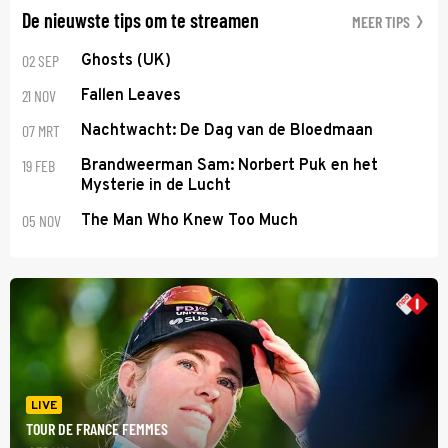
De nieuwste tips om te streamen
MEER TIPS
02 SEP
Ghosts (UK)
21 NOV
Fallen Leaves
07 MRT
Nachtwacht: De Dag van de Bloedmaan
19 FEB
Brandweerman Sam: Norbert Puk en het
Mysterie in de Lucht
05 NOV
The Man Who Knew Too Much
LIVE
TOUR DE FRANCE FEMMES