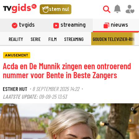
stem nu!
tvgids
streaming
nieuws
N
REALITY
SERIE
FILM
STREAMING
GOUDEN TELEVIZIER-RING
AMUSEMENT
Acda en De Munnik zingen een ontroerend
nummer voor Bente in Beste Zangers
ESTHER HUT
8 SEPTEMBER 2025 14:22
·
·
LAATSTE UPDATE:
09-09-25 13:53
©