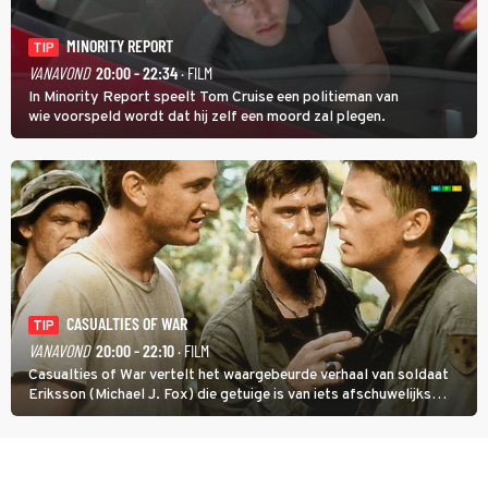
MINORITY REPORT
TIP
VANAVOND
20:00 - 22:34
· FILM
In Minority Report speelt Tom Cruise een politieman van
wie voorspeld wordt dat hij zelf een moord zal plegen.
CASUALTIES OF WAR
TIP
VANAVOND
20:00 - 22:10
· FILM
Casualties of War vertelt het waargebeurde verhaal van soldaat
Eriksson (Michael J. Fox) die getuige is van iets afschuwelijks
tijdens de Vietnamoorlog. Hij besluit uit de school te klappen.