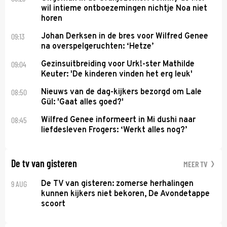
wil intieme ontboezemingen nichtje Noa niet
horen
09:13
Johan Derksen in de bres voor Wilfred Genee
na overspelgeruchten: ‘Hetze’
09:04
Gezinsuitbreiding voor Urk!-ster Mathilde
Keuter: 'De kinderen vinden het erg leuk'
08:50
Nieuws van de dag-kijkers bezorgd om Lale
Gül: 'Gaat alles goed?'
08:45
Wilfred Genee informeert in Mi dushi naar
liefdesleven Frogers: ‘Werkt alles nog?’
De tv van gisteren
MEER TV
9 AUG
De TV van gisteren: zomerse herhalingen
kunnen kijkers niet bekoren, De Avondetappe
scoort