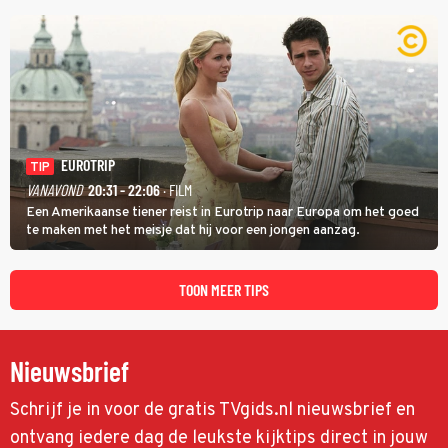
identiteit: grenzeloos, absurd en vol angsten'.
EUROTRIP
TIP
VANAVOND
20:31 - 22:06
· FILM
Een Amerikaanse tiener reist in Eurotrip naar Europa om het goed
te maken met het meisje dat hij voor een jongen aanzag.
TOON MEER TIPS
Nieuwsbrief
Schrijf je in voor de gratis TVgids.nl nieuwsbrief en
ontvang iedere dag de leukste kijktips direct in jouw