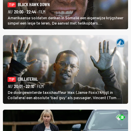
BLACK HAWK DOWN
TIP
NU
20:00 - 22:44
· FILM
Amerikaanse soldaten denken in Somalië een eigenwijze krijgsheer
simpel een lesje te leren. De aanval met helikopters
verloopt in Black Hawk down dramatisch.
COLLATERAL
TIP
NU
20:01 - 22:10
· FILM
De doorgewinterde taxichauffeur Max (Jamie Foxx) krijgt in
Collateral een absolute ‘bad guy’ als passagier. Vincent (Tom
Cruise) heeft hem nodig om hem de stad door te loodsen om een
wel heel lugubere reden.