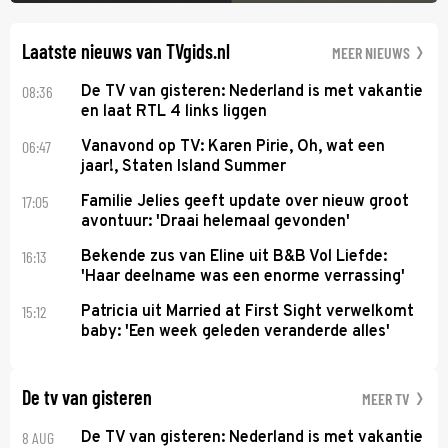
Laatste nieuws van TVgids.nl
MEER NIEUWS
08:36
De TV van gisteren: Nederland is met vakantie
en laat RTL 4 links liggen
06:47
Vanavond op TV: Karen Pirie, Oh, wat een
jaar!, Staten Island Summer
17:05
Familie Jelies geeft update over nieuw groot
avontuur: 'Draai helemaal gevonden'
16:13
Bekende zus van Eline uit B&B Vol Liefde:
'Haar deelname was een enorme verrassing'
15:12
Patricia uit Married at First Sight verwelkomt
baby: 'Een week geleden veranderde alles'
De tv van gisteren
MEER TV
8 AUG
De TV van gisteren: Nederland is met vakantie