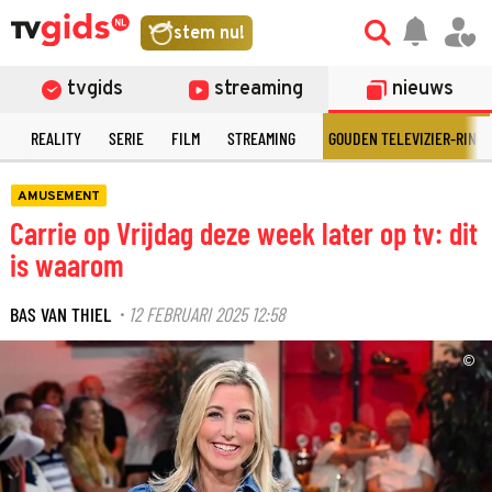
stem nu!
tvgids
streaming
nieuws
N
REALITY
SERIE
FILM
STREAMING
GOUDEN TELEVIZIER-RING
AMUSEMENT
Carrie op Vrijdag deze week later op tv: dit
is waarom
BAS VAN THIEL
12 FEBRUARI 2025 12:58
·
©