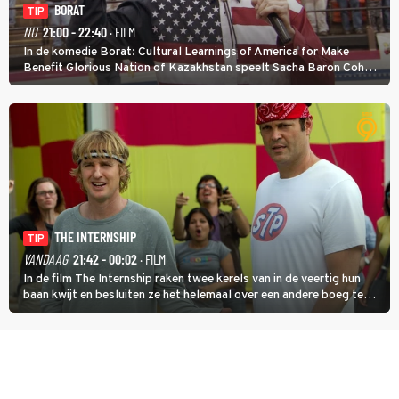
BORAT
TIP
NU
21:00 - 22:40
· FILM
In de komedie Borat: Cultural Learnings of America for Make
Benefit Glorious Nation of Kazakhstan speelt Sacha Baron Cohen
een Kazachse journalist die naar Amerika komt om een tv-
programma te maken.
THE INTERNSHIP
TIP
VANDAAG
21:42 - 00:02
· FILM
In de film The Internship raken twee kerels van in de veertig hun
baan kwijt en besluiten ze het helemaal over een andere boeg te
gooien door als stagiair aan de slag te gaan bij Google.