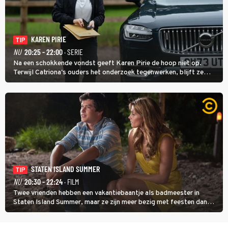
KAREN PIRIE
TIP
NU
20:25 - 22:00
· SERIE
Na een schokkende vondst geeft Karen Pirie de hoop niet op.
Terwijl Catriona's ouders het onderzoek tegenwerken, blijft ze
speuren naar Adam. In deze slotaflevering van Karen Pirie leidt het
spoor via Frankrijk en Italië naar Malta.
STATEN ISLAND SUMMER
TIP
NU
20:30 - 22:24
· FILM
Twee vrienden hebben een vakantiebaantje als badmeester in
Staten Island Summer, maar ze zijn meer bezig met feesten dan
met werken.