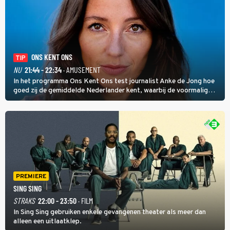
ONS KENT ONS
TIP
NU
21:44 - 22:34
· AMUSEMENT
In het programma Ons Kent Ons test journalist Anke de Jong hoe
goed zij de gemiddelde Nederlander kent, waarbij de voormalig
hoofdredacteur van modebladen Glamour en Elle het samen met
rapper Keizer opneemt tegen Edson da Graça en Marc-Marie
Huijbregts.
PREMIERE
SING SING
STRAKS
22:00 - 23:50
· FILM
In Sing Sing gebruiken enkele gevangenen theater als meer dan
alleen een uitlaatklep.