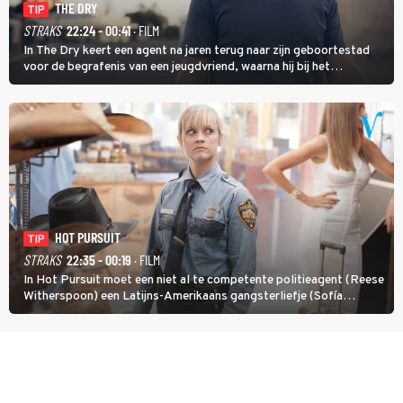
THE DRY
TIP
STRAKS
22:24 - 00:41
· FILM
In The Dry keert een agent na jaren terug naar zijn geboortestad
voor de begrafenis van een jeugdvriend, waarna hij bij het
onderzoeken van diens dood een verband begint te vermoeden
met een oude zaak.
HOT PURSUIT
TIP
STRAKS
22:35 - 00:19
· FILM
In Hot Pursuit moet een niet al te competente politieagent (Reese
Witherspoon) een Latijns-Amerikaans gangsterliefje (Sofía
Vergara) beschermen tegen corrupte agenten en moordlustige
maffiatypes.