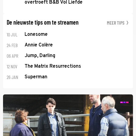
overtroeft B&B Vol Liefde
De nieuwste tips om te streamen
MEER TIPS
10 JUL
Lonesome
24 FEB
Annie Colère
06 APR
Jump, Darling
12 NOV
The Matrix Resurrections
26 JAN
Superman