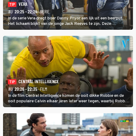
VERA
TIP
NU
20:25 - 22:24
· SERIE
In de serie Vera dregt boer Danny Pryor een lijk uit een beerput.
Het lichaam blijkt van de jonge Jack Reeves te zijn. Deze
homoseksuele woonwagenbewoner had gebroken met zijn familie
en verliet het kamp met slaande ruzie.
CENTRAL INTELLIGENCE
TIP
NU
20:26 - 22:35
· FILM
In de film Central Intelligence komen de ooit dikke Robbie en de
ooit populaire Calvin elkaar jaren later weer tegen, waarbij Robbie,
inmiddels supergespierd en werkzaam voor de CIA, Calvins hulp
goed kan gebruiken.