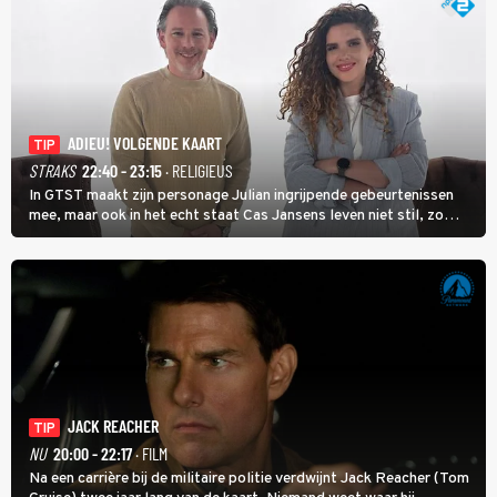
ADIEU! VOLGENDE KAART
TIP
STRAKS
22:40 - 23:15
· RELIGIEUS
In GTST maakt zijn personage Julian ingrijpende gebeurtenissen
mee, maar ook in het echt staat Cas Jansens leven niet stil, zo
vertelt hij in Adieu! Volgende Kaart.
JACK REACHER
TIP
NU
20:00 - 22:17
· FILM
Na een carrière bij de militaire politie verdwijnt Jack Reacher (Tom