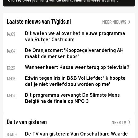
Cruise) twee jaar lang van de kaart. Niemand weet waar hij
uithangt, totdat moordverdachte James Barr naar hem vraagt.
Laatste nieuws van TVgids.nl
MEER NIEUWS
14:09
Dit weten we al over het nieuwe programma
van Rutger Castricum
14:04
De Oranjezomer: 'Koopzegelverandering AH
maakt de mensen boos'
13:23
Wanneer keert Kassa weer terug op televisie?
13:06
Edwin tegen Iris in B&B Vol Liefde: 'Ik hoopte
dat je niet verliefd zou worden op me'
13:04
Dit programma vervangt De Slimste Mens
België na de finale op NPO 3
De tv van gisteren
MEER TV
6 AUG
De TV van gisteren: Van Onschatbare Waarde