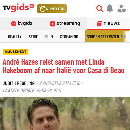
stem nu!
tvgids
streaming
nieuws
N
REALITY
SERIE
FILM
STREAMING
GOUDEN TELEVIZIER-RING
AMUSEMENT
André Hazes reist samen met Linda
Hakeboom af naar Italië voor Casa di Beau
JUDITH REGELING
9 AUGUSTUS 2024 13:16
·
·
LAATSTE UPDATE:
14-08-24 10:11
©