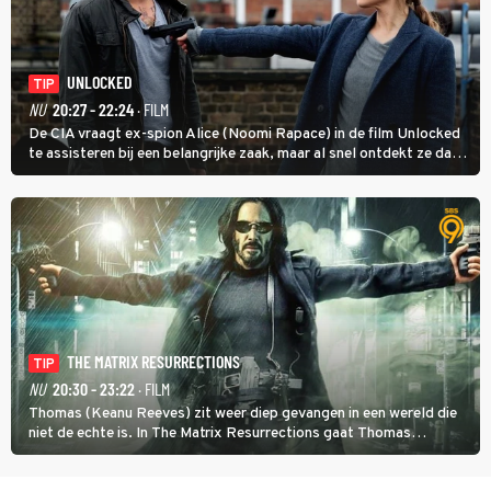
UNLOCKED
TIP
NU
20:27 - 22:24
· FILM
De CIA vraagt ex-spion Alice (Noomi Rapace) in de film Unlocked
te assisteren bij een belangrijke zaak, maar al snel ontdekt ze dat
degene die haar aanstelde kwade bedoelingen heeft.
THE MATRIX RESURRECTIONS
TIP
NU
20:30 - 23:22
· FILM
Thomas (Keanu Reeves) zit weer diep gevangen in een wereld die
niet de echte is. In The Matrix Resurrections gaat Thomas
proberen uit deze schijnwereld te ontsnappen.