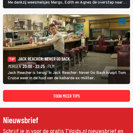
Me dankzij weesmeisjes Margo, Edith en Agnes de overstap naar
het rechte pad maakte, ook op dat pad weet te blijven.
JACK REACHER: NEVER GO BACK
TIP
MORGEN
20:00 - 22:25
· FILM
Jack Reacher is terug! In Jack Reacher: Never Go Back kruipt Tom
Cruise weer in de huid van de keiharde ex-militair.
TOON MEER TIPS
Nieuwsbrief
Schrijf je in voor de gratis TVgids.nl nieuwsbrief en