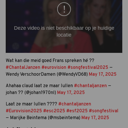
Wat kan die meid goed Frans spreken hé ??
#ChantalJanzen
#eurovision
#songfestival2025
—
Wendy VerschoorDamen (@WendyVD68)
May 17, 2025
Ahahaa claud laat ze maar lullen
#chantaljanzen
—
johan ?? (@johan1970nl)
May 17, 2025
Laat ze maar lullen ????
#chantaljanzen
#Eurovision2025
#esc2025
#esf2025
#songfestival
— Marijke Beintema (@msbeintema)
May 17, 2025