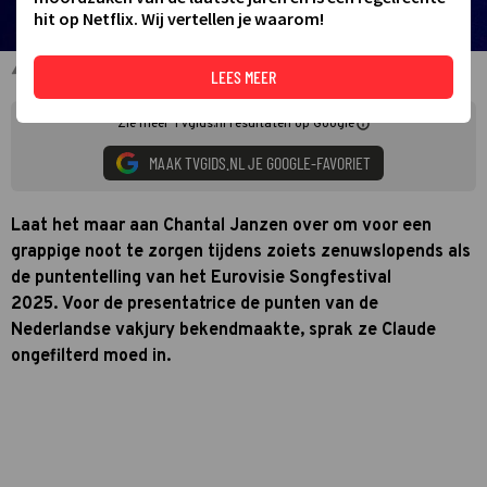
hit op Netflix. Wij vertellen je waarom!
Chantal Janzen
LEES MEER
Zie meer TVgids.nl resultaten op Google
MAAK TVGIDS.NL JE GOOGLE-FAVORIET
Laat het maar aan Chantal Janzen over om voor een
grappige noot te zorgen tijdens zoiets zenuwslopends als
de puntentelling van het Eurovisie Songfestival
2025. Voor de presentatrice de punten van de
Nederlandse vakjury bekendmaakte, sprak ze Claude
ongefilterd moed in.