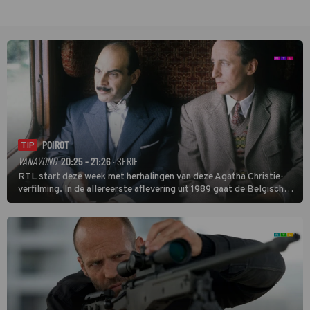
POIROT
TIP
VANAVOND
20:25 - 21:26
· SERIE
RTL start deze week met herhalingen van deze Agatha Christie-
verfilming. In de allereerste aflevering uit 1989 gaat de Belgische
speurder op zoek naar een vermiste kok. Poirot raakt al snel
verwikkeld in een moordzaak. (HH)