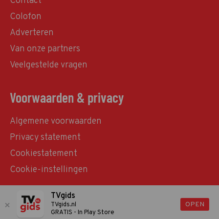
Contact
Colofon
Adverteren
Van onze partners
Veelgestelde vragen
Voorwaarden & privacy
Algemene voorwaarden
Privacy statement
Cookiestatement
Cookie-instellingen
TVgids
© TVgids.nl 2026 - All rights reserved. No text and
OPEN
TVgids.nl
GRATIS - In Play Store
datamining.