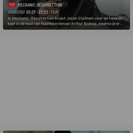
MECHANIC: RESURRECTION
TIP
VANAVOND
20:27 - 22:22
· FILM
In Mechanic: Resurrection kruipt Jason Statham voor de tweede
keer in de huid van huurmoordenaar Arthur Bishop, waarna je er
donder op kunt zeggen dat er van Bishops geplande pensioen niet
veel terechtkomt.