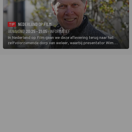
NEDERLAND OP FILM
TIP
VANAVOND
20:25 - 21:05
· INFORMATIEF
In Nederland op Film gaan we deze aflevering terug naar het
zelfvoorzienende dorp van weleer, waarbij presentator Wim
Daniëls de kijkers meeneemt op reis door de tijd aan de hand van
unieke amateurbeelden uit verschillende decennia. (HH)