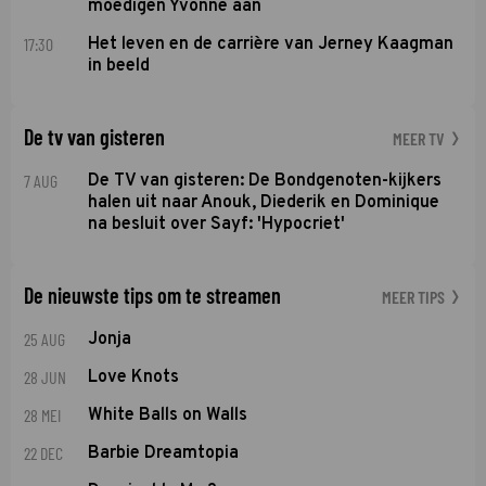
moedigen Yvonne aan
17:30
Het leven en de carrière van Jerney Kaagman
in beeld
De tv van gisteren
MEER TV
7 AUG
De TV van gisteren: De Bondgenoten-kijkers
halen uit naar Anouk, Diederik en Dominique
na besluit over Sayf: 'Hypocriet'
De nieuwste tips om te streamen
MEER TIPS
25 AUG
Jonja
28 JUN
Love Knots
28 MEI
White Balls on Walls
22 DEC
Barbie Dreamtopia