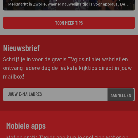
Melkmarkt in Zwolle, waar er nauwelijks tijd is voor applaus. De
grootste namen zijn André Hazes, Jannes, René Froger en
natuurlijk Rutger van Barneveld met zijn hit Zwoele Zomernachten.
TOON MEER TIPS
Nieuwsbrief
Schrijf je in voor de gratis TVgids.nl nieuwsbrief en
ontvang iedere dag de leukste kijktips direct in jouw
mailbox!
AANMELDEN
Mobiele apps