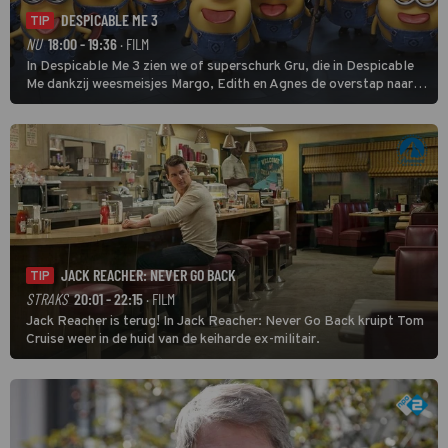
DESPICABLE ME 3
TIP
NU
18:00 - 19:36
· FILM
In Despicable Me 3 zien we of superschurk Gru, die in Despicable
Me dankzij weesmeisjes Margo, Edith en Agnes de overstap naar
het rechte pad maakte, ook op dat pad weet te blijven.
JACK REACHER: NEVER GO BACK
TIP
STRAKS
20:01 - 22:15
· FILM
Jack Reacher is terug! In Jack Reacher: Never Go Back kruipt Tom
Cruise weer in de huid van de keiharde ex-militair.