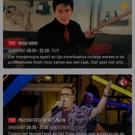
RUSH HOUR
TIP
VANAVOND
20:30 - 22:26
· FILM
Een Hongkongse agent en zijn Amerikaanse collega werken in de
actiekomedie Rush Hour samen aan een zaak. Dat gaat niet altijd
van een leien dakje.
MUZIEKFEEST OP HET PLEIN
TIP
VANAVOND
20:35 - 21:30
· AMUSEMENT
Tijdens het Muziekfeest op het Plein zingen veel artiesten op de