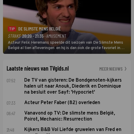
DE SLIMSTE MENS BELGIË
TIP
STRAKS
20:20 - 21:35
· AMUSEMENT
Acteur Felix Heremans speelde dit seizoen van De Slimste Mens
België al tien afleveringen en hij is dan ook de grote favoriet in
deze seizoensfinale. En er is Nederlandse inbreng, want komiek
Soundos El Ahmadi neemt plaats aan de jurytafel.
Laatste nieuws van TVgids.nl
MEER NIEUWS
07:52
De TV van gisteren: De Bondgenoten-kijkers
halen uit naar Anouk, Diederik en Dominique
na besluit over Sayf: 'Hypocriet'
07:33
Acteur Peter Faber (82) overleden
06:47
Vanavond op TV: De slimste mens België,
Poirot, Mechanic: Resurrection
21:48
Kijkers B&B Vol Liefde gruwelen van Fred en