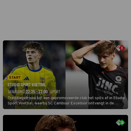
START
STUDIO SPORT VOETBAL
VANAVOND
22:25 - 23:00
· SPORT
Traditiegetrouw bijt een gepromoveerde club het spits af in Studio
Sport Voetbal, waarbij SC Cambuur Excelsior ontvangt in de
eerste wedstrijd van het nieuwe Eredivisieseizoen. De nieuwe
oefenmeester is Johan Plat en hij wil aanvallend voetballen.