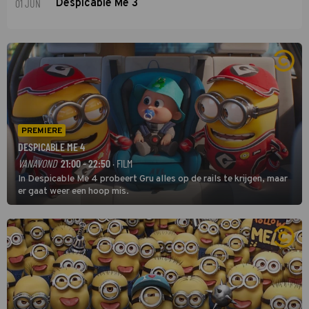
01 JUN
Despicable Me 3
PREMIERE
DESPICABLE ME 4
VANAVOND
21:00 - 22:50
· FILM
In Despicable Me 4 probeert Gru alles op de rails te krijgen, maar
er gaat weer een hoop mis.