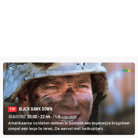
BLACK HAWK DOWN
TIP
VANAVOND
20:00 - 22:44
· FILM
Amerikaanse soldaten denken in Somalië een eigenwijze krijgsheer
simpel een lesje te leren. De aanval met helikopters
verloopt in Black Hawk down dramatisch.