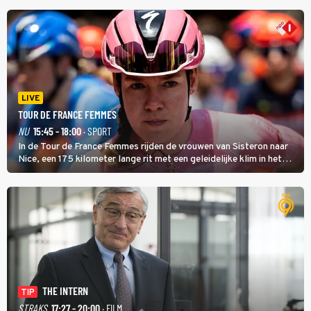
LIVE
TOUR DE FRANCE FEMMES
NU
15:45 - 18:00
· SPORT
In de Tour de France Femmes rijden de vrouwen van Sisteron naar
Nice, een 175 kilometer lange rit met een geleidelijke klim in het
midden. Dat is mogelijk niet de zwaarste hindernis, dat is de
temperatuur. Het kan in Nice namelijk bloedheet worden.
THE INTERN
TIP
STRAKS
17:27 - 20:00
· FILM