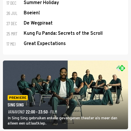
17 DEC
Summer Holiday
26 JUL
Boeien!
27 DEC
De Wegpiraat
25 MRT
Kung Fu Panda: Secrets of the Scroll
17 MEI
Great Expectations
PREMIERE
SING SING
VANAVOND
22:00 - 23:50
· FILM
In Sing Sing gebruiken enkele gevangenen theater als meer dan
alleen een uitlaatklep.