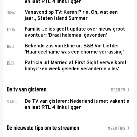
en laat RTL 4 links liggen
06:47
Vanavond op TV: Karen Pirie, Oh, wat een
jaar!, Staten Island Summer
17:05
Familie Jelies geeft update over nieuw groot
avontuur: 'Draai helemaal gevonden'
16:13
Bekende zus van Eline uit B&B Vol Liefde:
'Haar deelname was een enorme verrassing'
15:12
Patricia uit Married at First Sight verwelkomt
baby: 'Een week geleden veranderde alles'
De tv van gisteren
MEER TV
8 AUG
De TV van gisteren: Nederland is met vakantie
en laat RTL 4 links liggen
De nieuwste tips om te streamen
MEER TIPS