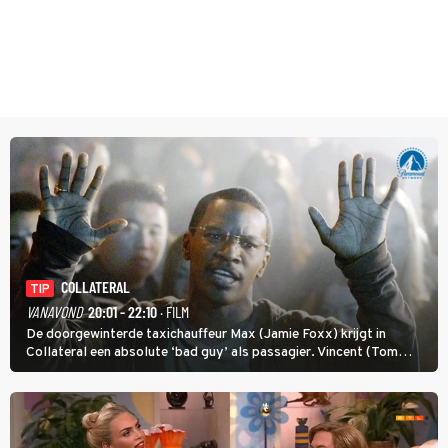
COLLATERAL
TIP
VANAVOND
20:01 - 22:10
· FILM
De doorgewinterde taxichauffeur Max (Jamie Foxx) krijgt in
Collateral een absolute ‘bad guy’ als passagier. Vincent (Tom
Cruise) heeft hem nodig om hem de stad door te loodsen om een
wel heel lugubere reden.