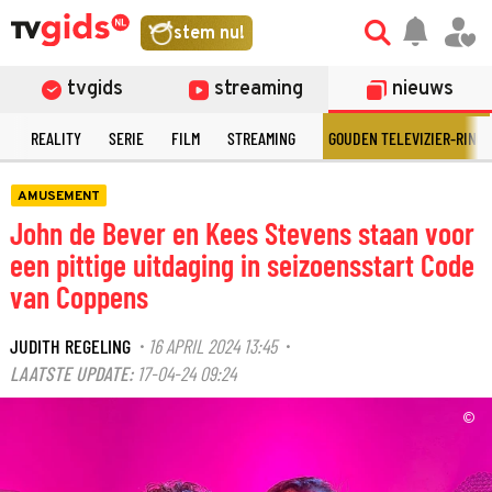
stem nu!
tvgids
streaming
nieuws
N
REALITY
SERIE
FILM
STREAMING
GOUDEN TELEVIZIER-RING
AMUSEMENT
John de Bever en Kees Stevens staan voor
een pittige uitdaging in seizoensstart Code
van Coppens
JUDITH REGELING
16 APRIL 2024 13:45
·
·
LAATSTE UPDATE:
17-04-24 09:24
©