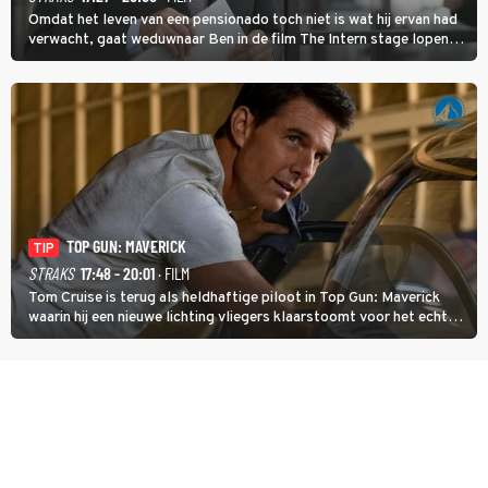
Omdat het leven van een pensionado toch niet is wat hij ervan had
verwacht, gaat weduwnaar Ben in de film The Intern stage lopen
bij de hippe webwinkel van Jules, wat een gouden zet blijkt te zijn.
TOP GUN: MAVERICK
TIP
STRAKS
17:48 - 20:01
· FILM
Tom Cruise is terug als heldhaftige piloot in Top Gun: Maverick
waarin hij een nieuwe lichting vliegers klaarstoomt voor het echte
werk.