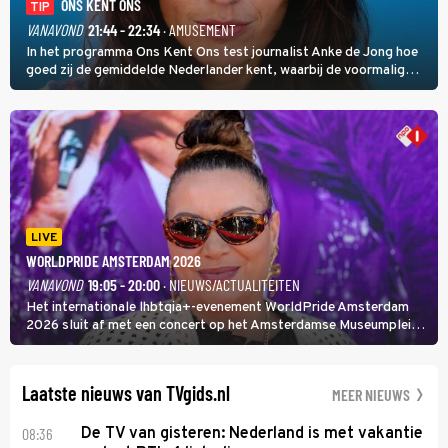
ONS KENT ONS
TIP
VANAVOND
21:44 - 22:34
· AMUSEMENT
In het programma Ons Kent Ons test journalist Anke de Jong hoe
goed zij de gemiddelde Nederlander kent, waarbij de voormalig
hoofdredacteur van modebladen Glamour en Elle het samen met
rapper Keizer opneemt tegen Edson da Graça en Marc-Marie
Huijbregts.
LIVE
WORLDPRIDE AMSTERDAM 2026
VANAVOND
19:05 - 20:00
· NIEUWS/ACTUALITEITEN
Het internationale lhbtqia+-evenement WorldPride Amsterdam
2026 sluit af met een concert op het Amsterdamse Museumplein.
Anita Doth is een van de optredende artiesten. In de jaren 90
veroverde ze de wereld als zangeres van 2Unlimited.
Laatste nieuws van TVgids.nl
MEER NIEUWS
08:36
De TV van gisteren: Nederland is met vakantie