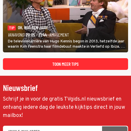
OH, WAT EEN JAAR!
TIP
VANAVOND
20:05 - 21:44
· AMUSEMENT
De televisiecarrière van Hugo Kennis begon in 2013, hetzelfde jaar
waarin Kim Feenstra haar filmdebuut maakte in Verliefd op Ibiza. In
Oh, Wat een Jaar! wordt duidelijk wat ze nog meer weten van het
jaar waarin ze allebei eindtwintigers waren.
TOON MEER TIPS
Nieuwsbrief
Schrijf je in voor de gratis TVgids.nl nieuwsbrief en
ontvang iedere dag de leukste kijktips direct in jouw
mailbox!