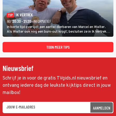
IK VERTREK
TIP
NU
20:30 - 21:20
· INFORMATIEF
In korte tijd overlijdt een aantal dierbaren van Marcel en Walter.
Als Walter ook nog een burn-out krijgt, besluiten ze in Ik Vertrek
een nieuwe start te maken door een B&B in Spanje te openen, waar
ze een moeizame start beleven. (HH)
TOON MEER TIPS
Nieuwsbrief
Schrijf je in voor de gratis TVgids.nl nieuwsbrief en
ontvang iedere dag de leukste kijktips direct in jouw
mailbox!
AANMELDEN