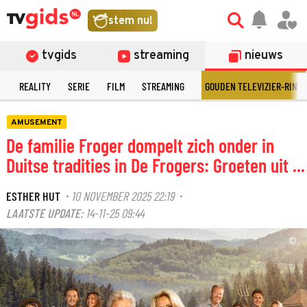
stem nu!
tvgids
streaming
nieuws
N
REALITY
SERIE
FILM
STREAMING
GOUDEN TELEVIZIER-RING
AMUSEMENT
De familie Froger dompelt zich onder in
Duitse tradities in De Frogers: Groeten uit ...
ESTHER HUT
10 NOVEMBER 2025 22:19
·
·
LAATSTE UPDATE:
14-11-25 09:44
©