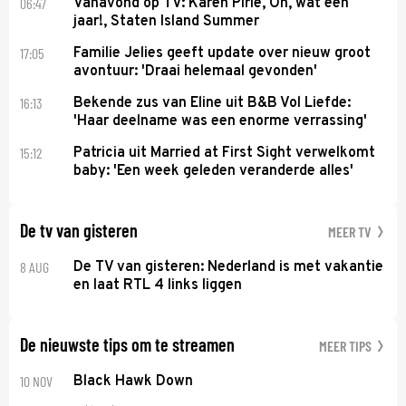
06:47
Vanavond op TV: Karen Pirie, Oh, wat een
jaar!, Staten Island Summer
17:05
Familie Jelies geeft update over nieuw groot
avontuur: 'Draai helemaal gevonden'
16:13
Bekende zus van Eline uit B&B Vol Liefde:
'Haar deelname was een enorme verrassing'
15:12
Patricia uit Married at First Sight verwelkomt
baby: 'Een week geleden veranderde alles'
De tv van gisteren
MEER TV
8 AUG
De TV van gisteren: Nederland is met vakantie
en laat RTL 4 links liggen
De nieuwste tips om te streamen
MEER TIPS
10 NOV
Black Hawk Down