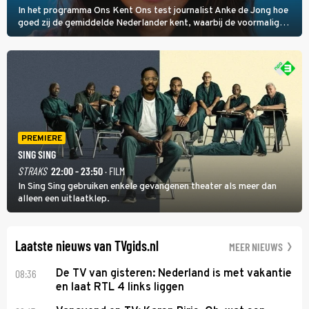
In het programma Ons Kent Ons test journalist Anke de Jong hoe
goed zij de gemiddelde Nederlander kent, waarbij de voormalig
hoofdredacteur van modebladen Glamour en Elle het samen met
rapper Keizer opneemt tegen Edson da Graça en Marc-Marie
Huijbregts.
PREMIERE
SING SING
STRAKS
22:00 - 23:50
· FILM
In Sing Sing gebruiken enkele gevangenen theater als meer dan
alleen een uitlaatklep.
Laatste nieuws van TVgids.nl
MEER NIEUWS
08:36
De TV van gisteren: Nederland is met vakantie
en laat RTL 4 links liggen