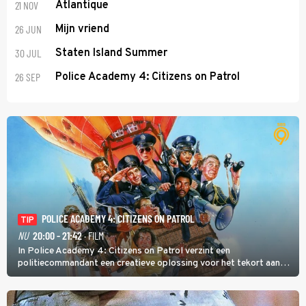
21 NOV
Atlantique
26 JUN
Mijn vriend
30 JUL
Staten Island Summer
26 SEP
Police Academy 4: Citizens on Patrol
POLICE ACADEMY 4: CITIZENS ON PATROL
TIP
NU
20:00 - 21:42
· FILM
In Police Academy 4: Citizens on Patrol verzint een
politiecommandant een creatieve oplossing voor het tekort aan
agenten.