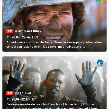
BLACK HAWK DOWN
TIP
NU
20:00 - 22:44
· FILM
Amerikaanse soldaten denken in Somalië een eigenwijze krijgsheer
simpel een lesje te leren. De aanval met helikopters
verloopt in Black Hawk down dramatisch.
COLLATERAL
TIP
NU
20:01 - 22:10
· FILM
De doorgewinterde taxichauffeur Max (Jamie Foxx) krijgt in
Collateral een absolute ‘bad guy’ als passagier. Vincent (Tom