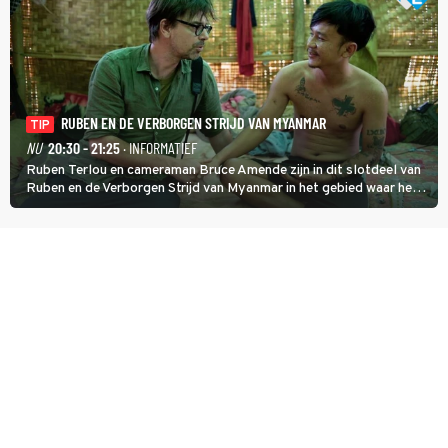
RUBEN EN DE VERBORGEN STRIJD VAN MYANMAR
TIP
NU
20:30 - 21:25
· INFORMATIEF
Ruben Terlou en cameraman Bruce Amende zijn in dit slotdeel van
Ruben en de Verborgen Strijd van Myanmar in het gebied waar het
KNDF-rebellenleger de scepter zwaait. De rebellenleider zet zich
in voor vrijheid en gelijkheid voor iedereen. (HH)