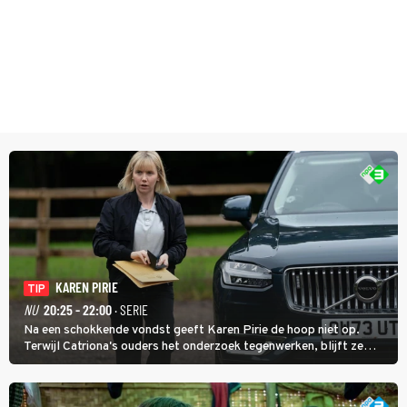
KAREN PIRIE
TIP
NU
20:25 - 22:00
· SERIE
Na een schokkende vondst geeft Karen Pirie de hoop niet op.
Terwijl Catriona's ouders het onderzoek tegenwerken, blijft ze
speuren naar Adam. In deze slotaflevering van Karen Pirie leidt het
spoor via Frankrijk en Italië naar Malta.