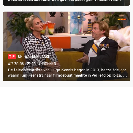
Cruise) heeft hem nodig om hem de stad door te loodsen om een
wel heel lugubere reden.
OH, WAT EEN JAAR!
TIP
NU
20:05 - 21:44
· AMUSEMENT
De televisiecarrière van Hugo Kennis begon in 2013, hetzelfde jaar
waarin Kim Feenstra haar filmdebuut maakte in Verliefd op Ibiza. In
Oh, Wat een Jaar! wordt duidelijk wat ze nog meer weten van het
jaar waarin ze allebei eindtwintigers waren.